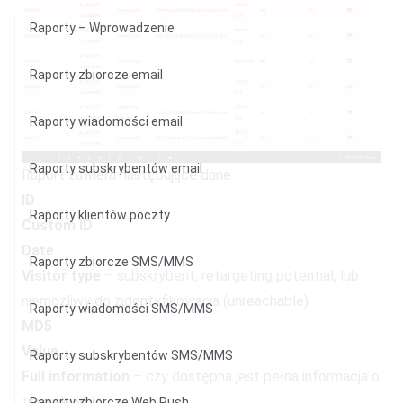
Raporty – Wprowadzenie
Raporty zbiorcze email
Raporty wiadomości email
Raporty subskrybentów email
Raport zawiera następujące dane:
ID
Raporty klientów poczty
Custom ID
Date
Raporty zbiorcze SMS/MMS
Visitor type
– subskrybent, retargeting potential, lub
niemożliwy do zidentyfikowania (unreachable)
Raporty wiadomości SMS/MMS
MD5
Value
Raporty subskrybentów SMS/MMS
Full information
– czy dostępna jest pełna informacja o
transakcji?
Raporty zbiorcze Web Push