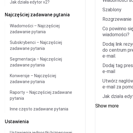
Wiadomości sc
Jak działa edytor v2?
Szablony
Najczęściej zadawane pytania
Rozgrzewanie 
Wiadomości – Najczęściej
Co powinno się
zadawanie pytania
wiadomości?
Subskrybenci – Najczęściej
Dodaj link rezyg
zadawane pytania
do centrum pr
e-mail.
Segmentacja – Najczęściej
zadawane pytania
Dodaj tag pres
e-mail
Konwersje – Najczęściej
Utwórz nagłów
zadawane pytania
e-mail za po
Raporty – Najczęściej zadawane
Jak działa edy
pytania
Show more
Inne często zadawane pytania
Ustawienia
Ustawienia jednostki biznesowej