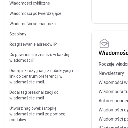
Wiadomości cykliczne
Wiadomości potwierdzające
Wiadomości scenariusza
Szablony
Rozgrzewanie adresów IP
Wiadomości
Co powinno się znaleźć w każdej
wiadomości?
Rodzaje wiad
Dodaj link rezygnacji z subskrypcji i
Newslettery
link do centrum preferencji w
wiadomości e-mail.
Wiadomości w
Wiadomości tr
Dodaj tag presonalizacji do
wiadomości e-mail
Autoresponde
Utwórz nagłówek i stopkę
Wiadomości cy
wiadomości e-mail za pomocą
Wiadomości po
modułów