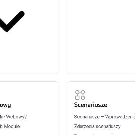
bowy
Scenariusze
duł Webowy?
Scenariusze – Wprowadzeni
eb Module
Zdarzenia scenariuszy