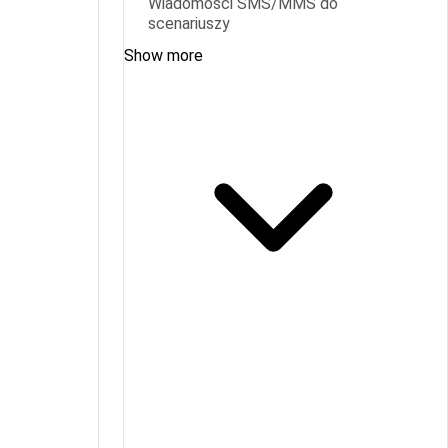
Wiadomości SMS/MMS do
scenariuszy
Show more