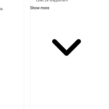
Linki ze snippetem
Show more
ia