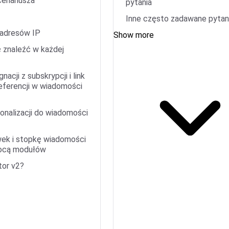
enariusza
pytania
Inne często zadawane pytan
adresów IP
Show more
 znaleźć w każdej
nacji z subskrypcji i link
eferencji w wiadomości
onalizacji do wiadomości
ek i stopkę wiadomości
mocą modułów
tor v2?