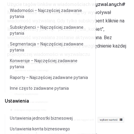
Użycie tagów linków w wiadomościach wyzwalanych
#
Wiadomości – Najczęściej zadawanie
Możesz także tak ustawić link tag, by wywoływał
pytania
wiadomość wyzwalaną. Gdy tylko subskrybent kliknie na
Subskrybenci – Najczęściej zadawane
link otagowany jako np. "produkty_dla_kobiet",
pytania
wiadomość wyzwalana zostanie aktywowana. Bez
Segmentacja – Najczęściej zadawane
tagowania linków konieczny byłoby uwzględnienie każdej
pytania
pojedyńczej wiadomości w wyzwalaczu.
Konwersje – Najczęściej zadawane
pytania
Raporty – Najczęściej zadawane pytania
Inne często zadawane pytania
Ustawienia
Ustawienia jednostki biznesowej
Ustawienia konta biznesowego