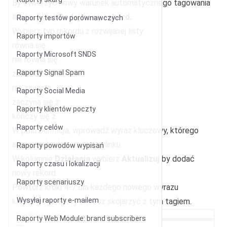
By stworzyć nowy warunek automatycznego tagowania
linków, kliknij
Dodaj nowy rekord.
Raporty testów porównawczych
Wybierz typ rekordu z rozwijanej listy:
Raporty importów
równa się
Raporty Microsoft SNDS
nie równa się
Raporty Signal Spam
zawiera
nie zawiera
Raporty Social Media
zaczyna się z
Raporty klientów poczty
kończy się z
Raporty celów
W polu
Definicja
, wprowadź wyraz kluczowy, którego
algorytm będzie szukał w linku.
Raporty powodów wypisań
W kolumnie
Działania
wybierz
Aktualizuj
by dodać
Raporty czasu i lokalizacji
nowy rekord.
Raporty scenariuszy
Powtórz kroki 4-7 dla każdego nowego wyrazu
Wysyłaj raporty e-mailem
kluczowego, który chcesz skojarzyć z tym tagiem.
Raporty Web Module: brand subscribers