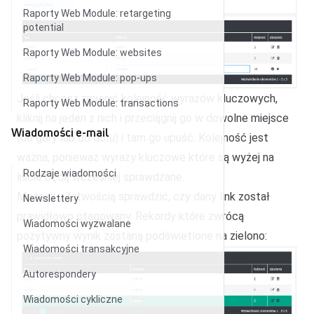
Raporty Web Module: retargeting
potential
Raporty Web Module: websites
Raporty Web Module: pop-ups
Jeśli chcesz zmienić kolejność wyrazów kluczowych,
Raporty Web Module: transactions
kliknij na jeden z nich i przeciągnij go w dowolne miejsce
Wiadomości e-mail
(do góry lub do dołu) i tam go upuść. Kolejność jest
ważna, ponieważ wyrazy kluczowe które są wyżej na
Rodzaje wiadomości
liście będą wcześniej sprawdzane.
Możesz z łatwością sprawdzić, czy dany link został
Newslettery
prawidłowo otagowany. Rekordy które zwrócą
Wiadomości wyzwalane
pozytywny wynik zostaną podświetlone na zielono:
Wiadomości transakcyjne
Autorespondery
Wiadomości cykliczne