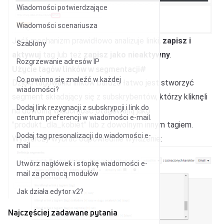
Wiadomości potwierdzające
Wiadomości scenariusza
Jeśli mechanizm prawidłowo analizuje linki,
zapisz i
Szablony
aktywuj
tag lub też
zapisz jako nieaktywny
.
Rozgrzewanie adresów IP
Użycie tagów linków w segmentacji
#
Co powinno się znaleźć w każdej
Dzięki tagowaniu linków bardzo łatwo jest stworzyć
wiadomości?
segment
składający się z subskrybentów, którzy kliknęli
Dodaj link rezygnacji z subskrypcji i link do
na dowolną wiadomość otagowaną jako
centrum preferencji w wiadomości e-mail.
"produkt_dla_kobiet" lub z dowolnym innym tagiem.
Dodaj tag presonalizacji do wiadomości e-
Wystarczy wybrać odpowiednie wyrażenie:
mail
Utwórz nagłówek i stopkę wiadomości e-
mail za pomocą modułów
Jak działa edytor v2?
Najczęściej zadawane pytania