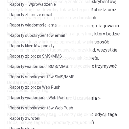
kategorii, możesz z łatwością znaleźć subskrybentów,
Raporty – Wprowadzenie
którzy kliknęli na dowolny link w kategorii Kobieta oraz
Raporty zbiorcze email
wysłać im więcej ofert produktów damskich.
Raporty wiadomości email
Istnieje również możliwość automatycznego tagowania
linków. Możesz określić kryteria algorytmu, który będzie
Raporty subskrybentów email
analizował każdy link oraz sprawdzał, w jaki sposób
Raporty klientów poczty
powinien on zostać otagowany. Na przykład, wszystkie
Raporty zbiorcze SMS/MMS
linki zawierające wyrazy kluczowe, jak
kobieta
,
kobiety
oraz
damski
mogą automatycznie otrzymywać
Raporty wiadomości SMS/MMS
tag
produkt_dla_kobiet
.
Raporty subskrybentów SMS/MMS
Dodaj nowy tag
#
Raporty zbiorcze Web Push
Aby dodać nowy tag:
Raporty wiadomości Web Push
Z menu po lewej stronie wybierz
Ustawienia
>
Tagowanie linków
.
Raporty subskrybentów Web Push
Kliknij
Utwórz nowy tag
. Otworzy się okno edycji taga.
Raporty zwrotek
Dodaj nazwę taga (np.
produkty_dla_kobiet
)
Raporty skarg