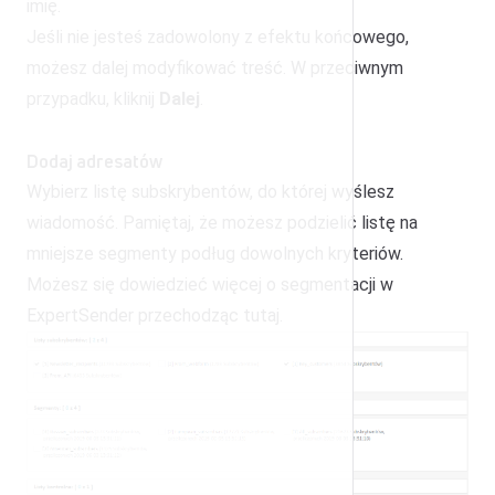
imię.
Jeśli nie jesteś zadowolony z efektu końcowego,
możesz dalej modyfikować treść. W przeciwnym
przypadku, kliknij
Dalej
.
Dodaj adresatów
Wybierz listę subskrybentów, do której wyślesz
wiadomość. Pamiętaj, że możesz podzielić listę na
mniejsze segmenty podług dowolnych kryteriów.
Możesz się dowiedzieć więcej o segmentacji w
ExpertSender przechodząc
tutaj
.