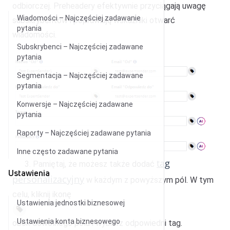
odbiorczej. Preheadery efektywnie przyciągają uwagę
Wiadomości – Najczęściej zadawanie
subskrybentów i poprawiają wskaźniki otwarć
pytania
wiadomości.
Subskrybenci – Najczęściej zadawane
pytania
Segmentacja – Najczęściej zadawane
pytania
Konwersje – Najczęściej zadawane
pytania
Raporty – Najczęściej zadawane pytania
Inne często zadawane pytania
tag
3. Pamiętaj, że możesz także dodać
Ustawienia
personalizacyjny
w każdym z powyższym pól. W tym
celu, kliknij ikonę
Ustawienia jednostki biznesowej
Ustawienia konta biznesowego
obok dowolnego pola i wybierz odpowiedni tag.