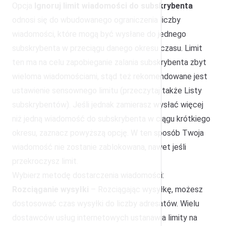
Opcja
Ignoruj limit wiadomości do subskrybenta
odnosi się do wbudowanego ograniczenia liczby
wiadomości, które mogą być wysłane do jednego
subskrybenta w przeciągu danego okresu czasu. Limit
ten ma na celu zapobieganie zalania subskrybenta zbyt
wieloma wiadomościami, stąd też rekomendowane jest
ustawienie sensownego limitu (przeczytaj także
Listy
subskrybentów
). Jeśli jednak zamierasz wysłać więcej
niż jedną wiadomość do subskrybenta w ciągu krótkiego
okresu, zaznacz powyższą opcję. W ten sposób Twoja
wiadomość nie zostanie zablokowana, nawet jeśli
przekroczysz limit.
Wybierz metodę dostarczenia wiadomości:
Rozciąganie wysyłki
– Rozciągając wysyłkę, możesz
dostosować czas wysyłki do liczby adresatów. Wielu
dostawców usług internetowych ustanawia limity na