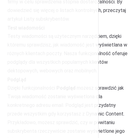
firmy w celu sprawdzenia stopnia dostarczalności. By
dowiedzieć się więcej o listach kontrolnych, przeczytaj
artykuł
Listy subskrybentów
.
Test wiadomości
Testy wiadomości są użytecznym narzędziem, dzięki
któremu sprawdzisz, jak wiadomość jest wyświetlana w
różnych klientach poczty. Nasza funkcjonalność oferuje
podglądy dla wszystkich popularnych klientów
dektopowych, webowych oraz mobilnych.
Podgląd
Dzięki funkcjonalności
Podgląd
możesz sprawdzić jak
Twoja wiadomość zostanie wyświetlona dla
konkretnego adresu email. Podgląd jest przydatny
przede wszystkim gdy korzystasz z Dynamic Content.
Przykładowo, możesz sprawdzić, czy w powitaniu
subskrybenta rzeczywiście zostanie wyświetlone jego