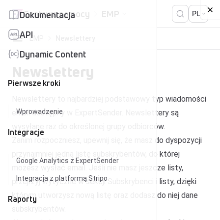
Przejdź do treści
Centrum pomocy
EMP
Dokumentacja
PL
API
EMP
Newslettery
Dynamic Content
Newslettery
Pierwsze kroki
Newslettery to najbardziej podstawowy typ wiadomości
Wprowadzenie
email dostępny w ExpertSender. Newslettery są
wysyłane raz do określonej grupy odbiorców.
Integracje
Zanim rozpoczniesz, upewnij się, że masz do dyspozycji
przynajmniej jedną listę subskrybentów, do której
Google Analytics z ExpertSender
możesz wysłać email. Jeśli nie masz jeszcze listy,
Integracja z platformą Stripo
przejrzyj wytyczne w sekcji
Subskrybenci i listy
, dzięki
którym utworzysz nową listę oraz dodasz do niej dane
Raporty
subskrybentów.