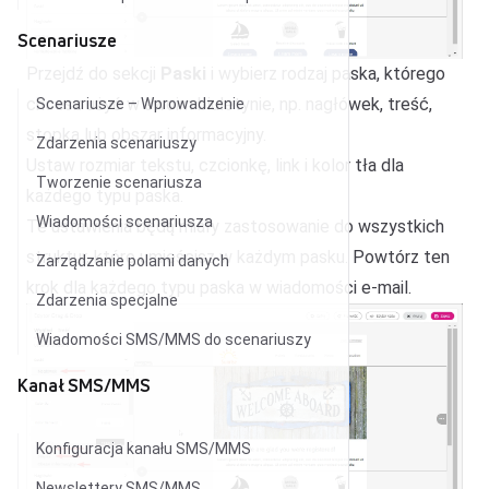
Scenariusze
Przejdź do sekcji
Paski
i wybierz rodzaj paska, którego
chcesz użyć w swoim biuletynie, np. nagłówek, treść,
Scenariusze – Wprowadzenie
stopka lub obszar informacyjny.
Zdarzenia scenariuszy
Ustaw rozmiar tekstu, czcionkę, link i kolor tła dla
Tworzenie scenariusza
każdego typu paska.
Wiadomości scenariusza
Te ustawienia będą miały zastosowanie do wszystkich
struktur, które umieścisz w każdym pasku. Powtórz ten
Zarządzanie polami danych
krok dla każdego typu paska w wiadomości e-mail.
Zdarzenia specjalne
Wiadomości SMS/MMS do scenariuszy
Kanał SMS/MMS
Konfiguracja kanału SMS/MMS
Newslettery SMS/MMS