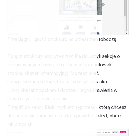
Przeciągnij i upuść strukturę na przestrzeń roboczą.
Połącz struktury, aby utworzyć
Paski
, czyli sekcje o
zdefiniowanych funkcjach i stylach (np. nagłówek,
stopka, obszar informacyjny). Możesz mieć
nieograniczoną liczbę struktur w obrębie paska.
Kliknij obszar z paskami i dostosuj jego ustawienia w
menu edycji po lewej stronie.
Przejdź do sekcji
Blok
i wybierz typ treści, którą chcesz
dodać do wiadomości e-mail, na przykład tekst, obraz
lub przycisk.