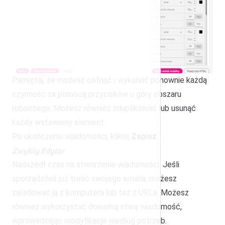
Pamiętaj, że możesz cofnąć i wykonać ponownie każdą
czynność za pomocą przycisków u góry obszaru
roboczego. Możesz również zduplikować lub usunąć
każdy wstawiony element.
Po ukończeniu wiadomości, kliknij
Zapisz
.
Zwykły Edytor
Nadszedł czas na stworzenie wiadomości. Jeśli
sporządziłeś już treść swojego emaila, możesz
załadować ją z komputera lub też z URLa. Możesz
również wykorzystać dowolną starą wiadomość,
wprowadzając modyfikacje według potrzeb.