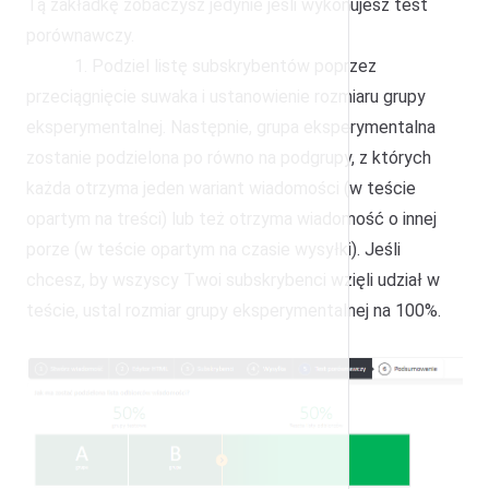
Tą zakładkę zobaczysz jedynie jeśli wykonujesz test
porównawczy.
1. Podziel listę subskrybentów poprzez
przeciągnięcie suwaka i ustanowienie rozmiaru grupy
eksperymentalnej. Następnie, grupa eksperymentalna
zostanie podzielona po równo na podgrupy, z których
każda otrzyma jeden wariant wiadomości (w teście
opartym na treści) lub też otrzyma wiadomość o innej
porze (w teście opartym na czasie wysyłki). Jeśli
chcesz, by wszyscy Twoi subskrybenci wzięli udział w
teście, ustal rozmiar grupy eksperymentalnej na 100%.