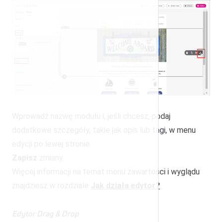
Wprowadź nazwę modułu i, jeśli chcesz, podaj
dodatkowe szczegóły, takie jak opis lub tagi, w menu
edycji po lewej stronie.
Zapisz
zmiany.
Więcej informacji na temat menu zawartości i wyglądu
znajdziesz w rozdziale
Jak działa edytor?
Edytor Drag & Drop