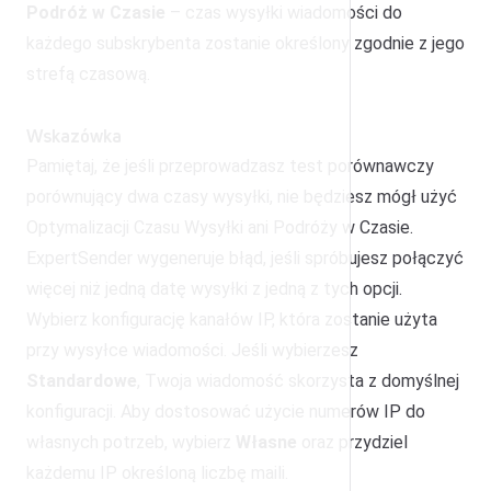
Podróż w Czasie
– czas wysyłki wiadomości do
każdego subskrybenta zostanie określony zgodnie z jego
strefą czasową.
Wskazówka
Pamiętaj, że jeśli przeprowadzasz test porównawczy
porównujący dwa czasy wysyłki, nie będziesz mógł użyć
Optymalizacji Czasu Wysyłki ani Podróży w Czasie.
ExpertSender wygeneruje błąd, jeśli spróbujesz połączyć
więcej niż jedną datę wysyłki z jedną z tych opcji.
Wybierz konfigurację kanałów IP, która zostanie użyta
przy wysyłce wiadomości. Jeśli wybierzesz
Standardowe
, Twoja wiadomość skorzysta z domyślnej
konfiguracji. Aby dostosować użycie numerów IP do
własnych potrzeb, wybierz
Własne
oraz przydziel
każdemu IP określoną liczbę maili.