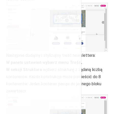
Następnie dodajmy i stylizujmy treść newslettera:
W panelu ustawień wybierz menu Treść.
W sekcji Struktura
wybierz strukturę z żądaną liczbą
kontenerów. Każda konstrukcja może pomieścić do 8
kontenerów. Jeden kontener pasuje do jednego bloku
zawartości.