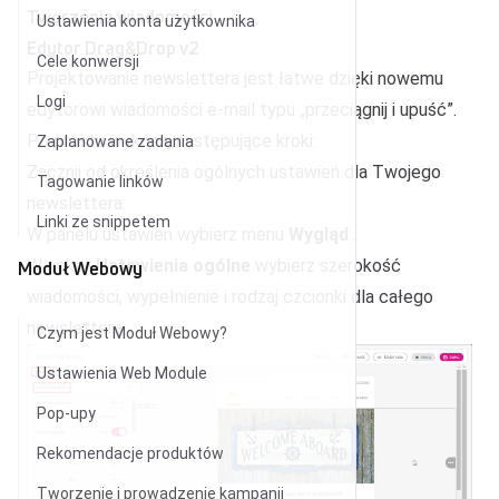
Tworzenie wiadomości
Ustawienia konta użytkownika
Edytor Drag&Drop v2
Cele konwersji
Projektowanie newslettera jest łatwe dzięki nowemu
Logi
edytorowi wiadomości e-mail typu „przeciągnij i upuść”.
Po prostu wykonaj następujące kroki:
Zaplanowane zadania
Zacznij od określenia ogólnych ustawień dla Twojego
Tagowanie linków
newslettera:
Linki ze snippetem
W panelu ustawień wybierz menu
Wygląd
.
W sekcji
Ustawienia ogólne
wybierz szerokość
Moduł Webowy
wiadomości, wypełnienie i rodzaj czcionki dla całego
newslettera.
Czym jest Moduł Webowy?
Ustawienia Web Module
Pop-upy
Rekomendacje produktów
Tworzenie i prowadzenie kampanii