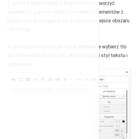
Z pomocą
Edytora Drag & Drop
, możesz utworzyć
wiadomość poprzez wybór stosownych elementów z
panelu oraz przeciąganie ich w dowolne miejsce obszaru
roboczego.
W pierwszej kolejności, w karcie
Domyślne
wybierz tło
dla swojej wiadomości oraz określ wygląd i styl tekstu i
nagłówków.