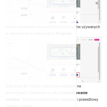
Ustaw ustawienia dla wszystkich przycisków używanych
w wiadomości e-mail w sekcji
Przycisk
.
Zdecyduj, jak Twój e-mail będzie wyglądał na
smartfonach i tabletach w sekcji
Formatowanie
mobilne
. Dostosuj dopełnienie, marginesy i prawidłowy
rozmiar czcionki.