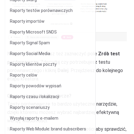
Raporty testów porównawczych
Raporty importów
Raporty Microsoft SNDS
Raporty Signal Spam
Na tym etapie możesz też zaznaczyć pole
Zrób test
Raporty Social Media
porównawczy
. Zdecyduj czy potrzebujesz testu
Raporty klientów poczty
porównawczego i kliknij
Dalej
. Przejdziesz do kolejnego
Raporty celów
etapu kreatora.
Raporty powodów wypisań
Czym są testy porównawcze?
Raporty czasu i lokalizacji
Testy porównawcze to bardzo użyteczne narzędzie,
Raporty scenariuszy
dzięki któremu możesz wybrać najbardziej efektywną
Wysyłaj raporty e-mailem
wersję wiadomości.
Możesz stworzyć kilka wersji wiadomości aby sprawdzić,
Raporty Web Module: brand subscribers