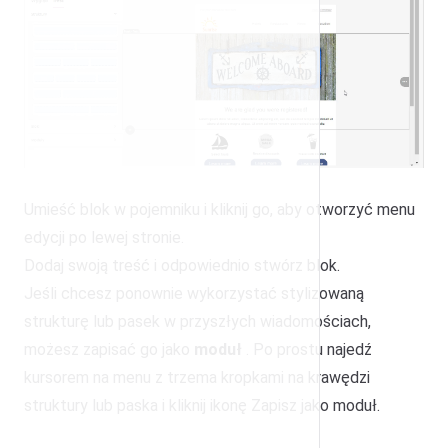
Umieść blok w pojemniku i kliknij go, aby otworzyć menu
edycji po lewej stronie.
Dodaj swoją treść i odpowiednio stwórz blok.
Jeśli chcesz ponownie wykorzystać stylizowaną
strukturę lub pasek w przyszłych wiadomościach,
możesz zapisać go jako
moduł
. Po prostu najedź
kursorem na menu z trzema kropkami na krawędzi
struktury lub paska i kliknij ikonę Zapisz jako moduł.