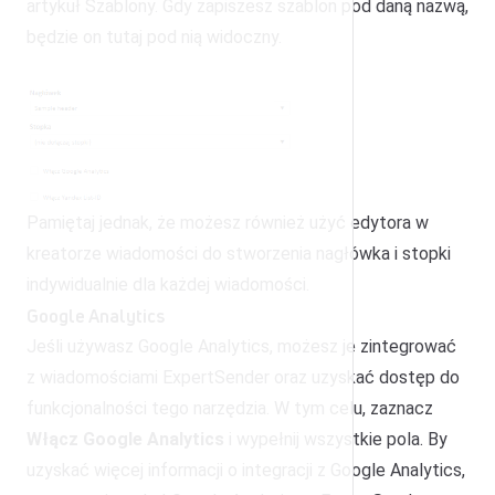
artykuł
Szablony
. Gdy zapiszesz szablon pod daną nazwą,
będzie on tutaj pod nią widoczny.
Pamiętaj jednak, że możesz również użyć edytora w
kreatorze wiadomości do stworzenia nagłówka i stopki
indywidualnie dla każdej wiadomości.
Google Analytics
Jeśli używasz Google Analytics, możesz je zintegrować
z wiadomościami ExpertSender oraz uzyskać dostęp do
funkcjonalności tego narzędzia. W tym celu, zaznacz
Włącz Google Analytics
i wypełnij wszystkie pola. By
uzyskać więcej informacji o integracji z Google Analytics,