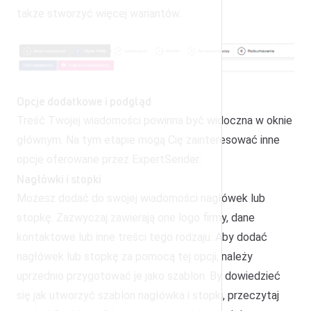
także stworzyć więcej wariantów.
Opcje dodatkowe i podgląd
Treść Twojej wiadomości powinna być widoczna w oknie
głównym. Na tym etapie mogą Cię zainteresować inne
opcje oferowane przez ExpertSender:
Nagłówki i stopki
Możesz dodać do swojej wiadomości nagłówek lub
stopkę. Zazwyczaj zawierają one logo firmy, dane
kontaktowe lub inne treści tego rodzaju. Aby dodać
nagłówek lub stopkę za pomocą tej opcji, należy
uprzednio przygotować je jako szablon. By dowiedzieć
się jak utworzyć szablon nagłówka i stopki, przeczytaj