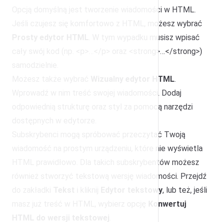
Opcją domyślną jest tworzenie wiadomości w HTML.
Jeśli czujesz się komfortowo z HTML, możesz wybrać
Prosty edytor HTML
. W tym wypadku musisz wpisać
cały swój kod (np. <p>…</p> oraz <strong>…</strong>)
samodzielnie.
Możesz także wybrać
Wizualny edytor HTML
.
Wprowadź w nim treść swojej wiadomości. Dodaj
odpowiednią strukturę oraz styl za pomocą narzędzi
dostępnych w edytorze.
Subskrybenci mogą spróbować przeczytać Twoją
wiadomość na prostym urządzeniu, które nie wyświetla
HTML prawidłowo. Dla takich subskrybentów możesz
również stworzyć tekstową wersję wiadomości. Przejdź
do zakładki
Tekst
i kliknij
Edytor tekstowy
, lub też, jeśli
masz już treść w HTML, wybierz opcję
Konwertuj
HTML do wersji tekstowej
.