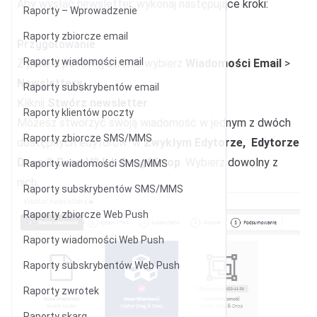
Aby wysłać newsletter, wykonaj następujące kroki:
Raporty – Wprowadzenie
Raporty zbiorcze email
Przygotowanie
Raporty wiadomości email
Z panelu po lewej stronie wybierz
Wiadomości Email
>
Newslettery
.
Raporty subskrybentów email
Kliknij
Stwórz newsletter
.
Raporty klientów poczty
Możesz stworzyć swoją wiadomość w jednym z dwóch
Raporty zbiorcze SMS/MMS
dostępnych edytorów: w
Zwykłym Edytorze,
Edytorze
Drag & Drop V2 lub Drag&Drop
. Wybierz dowolny z
Raporty wiadomości SMS/MMS
nich.
Raporty subskrybentów SMS/MMS
Raporty zbiorcze Web Push
Raporty wiadomości Web Push
Raporty subskrybentów Web Push
Raporty zwrotek
Raporty skarg