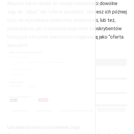
Możesz także dodać do swojej wiadomości dowolne
tagi, np. “rabat” lub “oferta specjalna”. Możesz ich później
użyć do wyszukania konkretnej wiadomości, lub też,
przykładowo, do stworzenia segmentu subskrybentów
którzy już otrzymali wiadomość otagowaną jako “oferta
specjalna”.
Ustawienia testu porównawczego