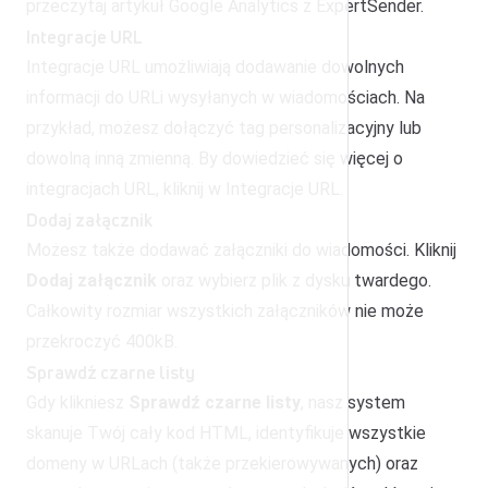
przeczytaj artykuł
Google Analytics z ExpertSender
.
Integracje URL
Integracje URL umożliwiają dodawanie dowolnych
informacji do URLi wysyłanych w wiadomościach. Na
przykład, możesz dołączyć tag personalizacyjny lub
dowolną inną zmienną. By dowiedzieć się więcej o
integracjach URL, kliknij w
Integracje URL
.
Dodaj załącznik
Możesz także dodawać załączniki do wiadomości. Kliknij
Dodaj załącznik
oraz wybierz plik z dysku twardego.
Całkowity rozmiar wszystkich załączników nie może
przekroczyć 400kB.
Sprawdź czarne listy
Gdy klikniesz
Sprawdź czarne listy
, nasz system
skanuje Twój cały kod HTML, identyfikuje wszystkie
domeny w URLach (także przekierowywanych) oraz