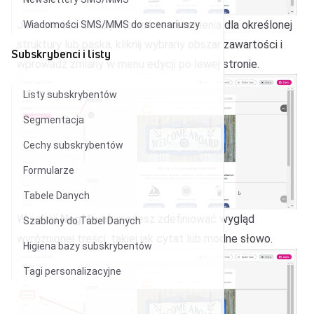
Jeśli chcesz zmodyfikować te ustawienia dla określonej
Wiadomości SMS/MMS do scenariuszy
struktury lub paska, kliknij wybrany obszar zawartości i
Subskrybenci i listy
wprowadź zmiany w menu edycji po lewej stronie.
Listy subskrybentów
Segmentacja
Cechy subskrybentów
Formularze
Tabele Danych
W sekcji
Nagłówek
możesz zdefiniować wygląd
Szablony do Tabel Danych
wyróżnionej treści, takiej jak cytat lub modne słowo.
Higiena bazy subskrybentów
Tagi personalizacyjne