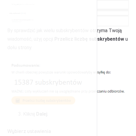
By sprawdzić jak wielu subskrybentów otrzyma Twoją
wiadomość, użyj opcji
Przelicz liczbę subskrybentów
u
dołu strony.
3. Kliknij
Dalej
.
Wybierz ustawienia