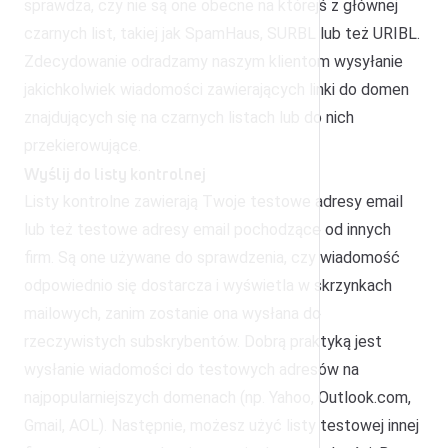
sprawdza, czy nie są one obecne na którejś z głównej
czarnych list, takiej jak SpamHaus, SURBL lub też URIBL.
Zdecydowanie odradzamy naszym klientom wysyłanie
jakichkolwiek wiadomości zawierających linki do domen
znajdujących się na czarnych listach lub do nich
przekierowujące.
Wyślij do listy kontrolnej
Listy kontrolne zawierają Twoje testowe adresy email
lub też testowe adresy email pochodzące od innych
firm. Są one używane do sprawdzenia, czy wiadomość
odpowiednio się dostarcza i wyświetla w skrzynkach
mailowych, zanim zostanie ona wysłana do
rzeczywistych subskrybentów. Dobrą praktyką jest
wysłanie wiadomości do testowych adresów na
najpopularniejszych domenach (np. Yahoo, Outlook.com,
Gmail, AOL). Następnie, możesz użyć listy testowej innej