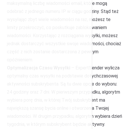
maksymalną liczbę wiadomości email, które mogą
odebrać z jednego numeru IP w ciągu godziny. Stąd też
wysyłając zbyt wiele wiadomości na raz, możesz te
limity przekroczyć, co poskutkuje zablokowaniem
wiadomości. Korzystając z rozciągania wysyłki, możesz
jednak dostarczyć wszystkie swoje wiadomości, chociaż
część z nich zostanie dostarczona z pewnym
opóźnieniem.
Optymalizacja Czasu Wysyłki
– ExpertSender wylicza
optymalny czas wysyłki na podstawie dotychczasowej
aktywności subskrybenta. Są tu dwie opcje do wyboru:
24 godziny oraz 7 dni. W pierwszym przypadku, algorytm
wybiera porę dnia, w której Twój subskrybent ma
największą szansę bycia online i otworzenia Twojej
wiadomości. W drugim przypadku, algorytm wybiera dzień
tygodnia, w którym subskrybent będzie aktywny.