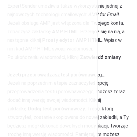
ExpertSender umożliwia także wykorzystanie jednej z
najnowszych technologii emailowych:
AMP for Email
.
Jeżeli obsługa AMP jest włączona dla Twojego konta,
zobaczysz zakładkę
AMP HTML
. Przełącz się na nią, a
następnie kliknij
Prosty edytor AMP HTML
. Wpisz w
nim kod AMP HTML swojej wiadomości.
Po ukończeniu wiadomości, kliknij
Zatwierdź zmiany
.
Jeżeli przeprowadzasz test porównawczy…
Jeżeli na poprzednim etapie zaznaczyłeś opcję
przeprowadzenia testu porównawczego, możesz teraz
dodać inną wersję swojej wiadomości. Kliknij
zakładkę
Dodaj test porównawczy
. Treść, którą
stworzyłeś, zostanie skopiowana do nowej zakładki, a Ty
będziesz mógł dokonać dowolnych modyfikacji, tworząc
trochę inną wersję wiadomości. Pamiętaj, że możesz