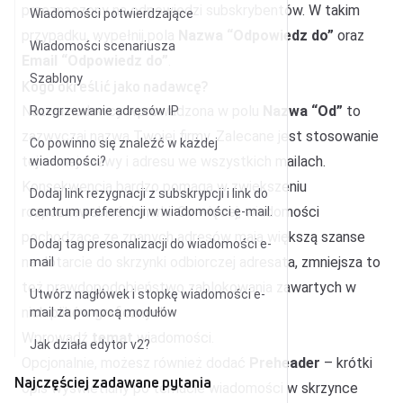
przeznaczony na odpowiedzi subskrybentów. W takim
Wiadomości potwierdzające
przypadku, wypełnij pola
Nazwa “Odpowiedz do”
oraz
Wiadomości scenariusza
Email “Odpowiedz do”
.
Szablony
Kogo określić jako nadawcę?
Nazwa nadawcy wprowadzona w polu
Nazwa “Od”
to
Rozgrzewanie adresów IP
zazwyczaj nazwa Twojej firmy. Zalecane jest stosowanie
Co powinno się znaleźć w każdej
tej samej nazwy i adresu we wszystkich mailach.
wiadomości?
Konsekwencja bardzo pomaga w zwiększeniu
Dodaj link rezygnacji z subskrypcji i link do
rozpoznawalności marki. Co więcej, wiadomości
centrum preferencji w wiadomości e-mail.
pochodzące ze znanych adresów mają większą szanse
Dodaj tag presonalizacji do wiadomości e-
na dotarcie do skrzynki odbiorczej adresata, zmniejsza to
mail
też prawdopodobieństwo zablokowania zawartych w
Utwórz nagłówek i stopkę wiadomości e-
nich plików graficznych.
mail za pomocą modułów
Wprowadź
temat
wiadomości.
Jak działa edytor v2?
Opcjonalnie, możesz również dodać
Preheader
– krótki
Najczęściej zadawane pytania
opis wyświetlany po temacie wiadomości w skrzynce