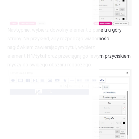
Następnie, wybierz dowolny element z panelu u góry
strony. Na przykład, aby rozpocząć wiadomość
nagłówkiem zawierającym tytuł, wybierz
element
H1/tytuł
oraz przeciągnij go lewym przyciskiem
myszy do swojego obszaru roboczego.