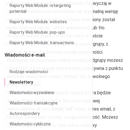
która z nich generuje lepsze rezultaty. Zazwyczaj w
Raporty Web Module: retargeting
teście porównawczym porównuje się oryginalną wersję
potential
wiadomości z drugą wersją, w której zmieniony został
Raporty Web Module: websites
jeden element, jak np. temat wiadomości lub tło.
Raporty Web Module: pop-ups
Wszyscy subskrybenci uczestniczący w teście
Raporty Web Module: transactions
porównawczym zostaną podzieleni na podgrupy, z
których każda otrzyma inną wersję wiadomości.
Wiadomości e-mail
Następnie, na podstawie reakcji każdej podgrupy możesz
stwierdzić, która wersja jest bardziej efektywna z punktu
Rodzaje wiadomości
widzenia wskaźnika otwarć, kliknięć lub dowolnego
Newslettery
innego kryterium.
W polu
Nazwa “od”
wprowadź nazwę, która będzie
Wiadomości wyzwalane
wyświetlana w polu “Od” w skrzynce mailowej
Wiadomości transakcyjne
subskrybenta. W polu
Email “od”
wpisz adres email, z
Autorespondery
którego zamierzasz wysłać swoją wiadomość. Możesz
Wiadomości cykliczne
także dodać inną nazwę i inny adres mailowy