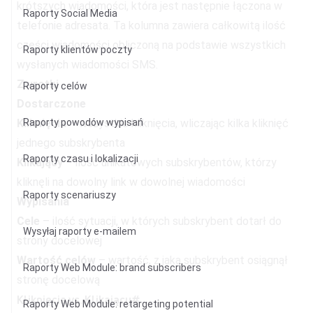
krótszych wiadomości, która jest następnie łączona w
Raporty Social Media
telefonie adresata. Ta kolumna zawiera całkowitą ilość
części wiadomości obliczoną na podstawie wszystkich
Raporty klientów poczty
wysłanych wiadomości SMS.
Zwrotki
Raporty celów
Dostarczone
Raporty powodów wypisań
Kliknięcia
– wszystkie kliknięcia, wliczając kilka kliknięć
jednego subskrybenta
Raporty czasu i lokalizacji
Klikający
– ilość unikatowych subskrybentów, którzy
kliknęli na dowolny link w dowolnej wiadomości
Raporty scenariuszy
Wypisania
Cele
– ilość sytuacji, w których subskrybent dotarł do
Wysyłaj raporty e-mailem
strony docelowej
Wartość celów
– wartość, z jaką subskrybent osiągnął
Raporty Web Module: brand subscribers
stronę docelową
Kliknięcia vs. Klikający
#
Raporty Web Module: retargeting potential