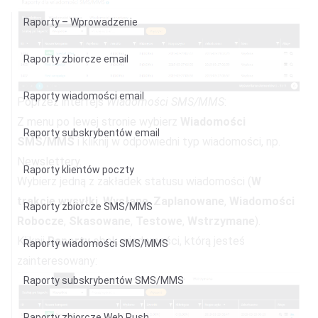
Raporty – Wprowadzenie
Raporty zbiorcze email
Raporty wiadomości email
Poprzez interfejs
Wiadomości SMS/MMS
:
Z menu po lewej stronie wybierz
Wiadomości
Raporty subskrybentów email
SMS/MMS
i kliknij w odpowiedni
typ wiadomości
, np.
Newslettery
.
Raporty klientów poczty
Wybierz jedną z zakładek statusu wiadomości (
W
trakcie wysyłki
,
Wysłane
,
Zaplanowane
,
Wiadomości
Raporty zbiorcze SMS/MMS
Robocze
,
Skasowane
,
Testowe
,
Wstrzymane
).
Kliknij
Raporty
obok wiadomości, którą jesteś
Raporty wiadomości SMS/MMS
zainteresowany:
Raporty subskrybentów SMS/MMS
Raporty zbiorcze Web Push