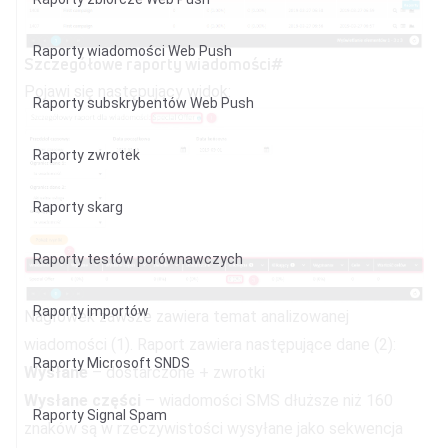
Raporty wiadomości Web Push
Szczegółowe raporty wiadomości
#
Pojawi się następujący widok:
Raporty subskrybentów Web Push
Raporty zwrotek
Raporty skarg
Raporty testów porównawczych
Raporty importów
Nagłówek zawsze zawiera temat analizowanej
wiadomości (1). Raport zawiera następujące dane (2):
Raporty Microsoft SNDS
Wysłane
– dostarczone + zwrotki
Wysłane części
– wiadomości SMS dłuższe niż 160
Raporty Signal Spam
znaków są w rzeczywistości wysyłane jako sekwencja