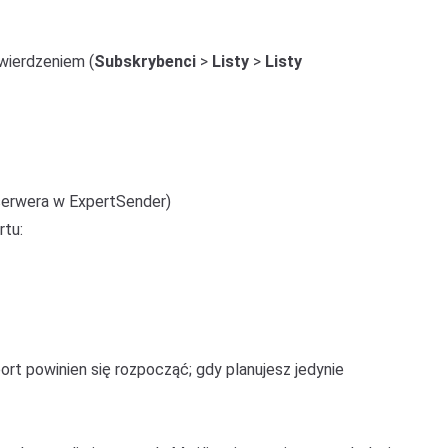
twierdzeniem (
Subskrybenci
>
Listy
>
Listy
 serwera w ExpertSender)
rtu:
ort powinien się rozpocząć; gdy planujesz jedynie