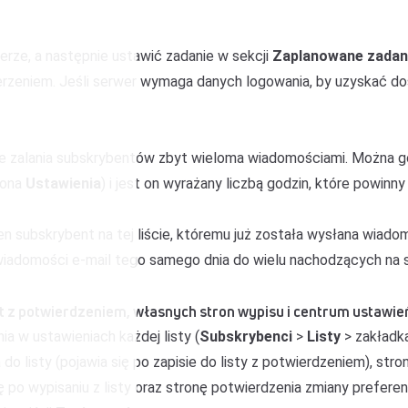
rze, a następnie ustawić zadanie w sekcji
Zaplanowane zadan
erzeniem. Jeśli serwer wymaga danych logowania, by uzyskać dos
ie zalania subskrybentów zbyt wieloma wiadomościami. Można go
kona
Ustawienia
) i jest on wyrażany liczbą godzin, które powi
den subskrybent na tej liście, któremu już została wysłana wiad
e wiadomości e-mail tego samego dnia do wielu nachodzących na
t z potwierdzeniem, własnych stron wypisu i centrum ustawie
a w ustawieniach każdej listy (
Subskrybenci
>
Listy
> zakład
 do listy (pojawia się po zapisie do listy z potwierdzeniem), str
onę po wypisaniu z listy oraz stronę potwierdzenia zmiany prefer