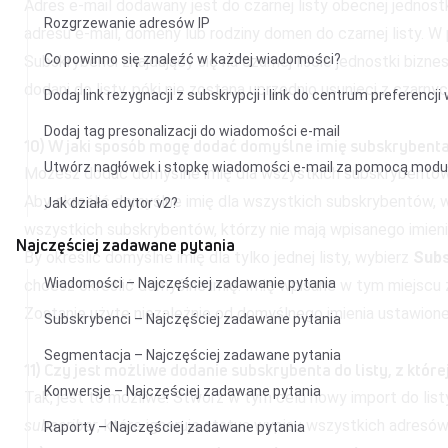
Adres e-mail dodawany jest do czarnej listy obecnej jednost
Rozgrzewanie adresów IP
adresu e-mail, domeny lub rodziny domen do czarnej listy. W
Co powinno się znaleźć w każdej wiadomości?
Subskrybenci znajdujący się na czarnej liście jednostki bizne
dodani do listy, póki nie zostaną uprzednio usunięci z czarnych
Dodaj link rezygnacji z subskrypcji i link do centrum preferencj
Dodaj tag presonalizacji do wiadomości e-mail
10) W jaki sposób mogę dodać domyślne imię subskrybent
Utwórz nagłówek i stopkę wiadomości e-mail za pomocą mod
Możesz dodać domyślne imię dla wszystkich subskrybentów o
Aby określić domyślne imię dla wszystkich subskrybentów, 
Jak działa edytor v2?
wszystkich subskrybentów, którzy nie mają wpisanego imienia
Najczęściej zadawane pytania
By określić domyślne imię dla tylko jednej listy, wybierz
Sub
Wiadomości – Najczęściej zadawanie pytania
chcesz określić domyślne imię. Imię wpisane w tym miejscu 
Zostanie użyte niezależnie od domyślnego imienia ustawioneg
Subskrybenci – Najczęściej zadawane pytania
Segmentacja – Najczęściej zadawane pytania
11) Czy jest możliwe dodanie subskrybenta do listy, z które
Konwersje – Najczęściej zadawane pytania
Tak, jest to możliwe. Stwórz w tym celu nowy import do list
subscriber
, które ignoruje status wypisu wszystkich adresów
Raporty – Najczęściej zadawane pytania