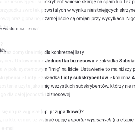
ki biznesowej jeśli subskrybent wniesie skargę na spam lub też 
 przypadku zwrotek powstałych w wyniku nieistniejących skrzynek
sowej oraz globalnej czarnej liście są omijani przy wysyłkach. Ni
 list.
i w wiadomości e-mail.
a?
ułów
raz domyślne imię dla konkretnej listy.
wybierz
Ustawienia
>
Jednostka biznesowa
> zakładka
Subskr
 w polu systemowym "Imię" na liście. Ustawienie to ma niższy pr
skrybenci
>
Listy
> zakładka
Listy subskrybentów
> kolumna
A
zostanie użyte jako imię wszystkich subskrybentów, którzy nie m
o dla całej jednostki biznesowej.
j się on już wypisał (np. przypadkowo)?
y, na której musisz wybrać opcję
Importuj wypisanych
(na etapie
 e-mail.