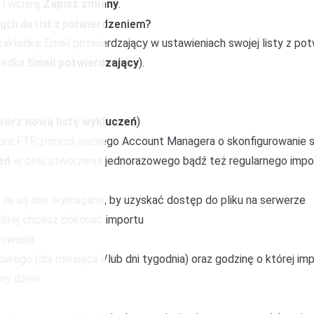
i wciśnij
Zapisz zmiany
.
ych do list z potwierdzeniem?
zakładkę Email potwierdzający w ustawieniach swojej listy z po
ładka
Email potwierdzający
).
wórz nową listę wykluczeń
)
rwera FTP, poproś swojego Account Managera o skonfigurowanie
zeń
w celu utworzenia jednorazowego bądź też regularnego impo
, o ile są one wymagane, by uzyskać dostęp do pliku na serwerze
tórej chcesz dokonać importu
towania
wego (dni miesiąca i/lub dni tygodnia) oraz godzinę o której imp
ny dzień