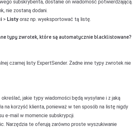
 nowego subskrybenta, dostanie on wiadomość potwierdzającą.
nk, nie zostaną dodani.
ci
>
Listy
oraz np. wyeksportować tą listę.
 inne typy zwrotek, które są automatycznie blacklistowane?
nej czarnej listy ExpertSender. Żadne inne typy zwrotek nie
określać, jakie typy wiadomości będą wysyłane i z jaką
a na korzyść klienta, ponieważ w ten sposób na listę nigdy
resu e-mail w momencie subskrypcji.
gic. Narzędzia te oferują zarówno proste wyszukiwanie