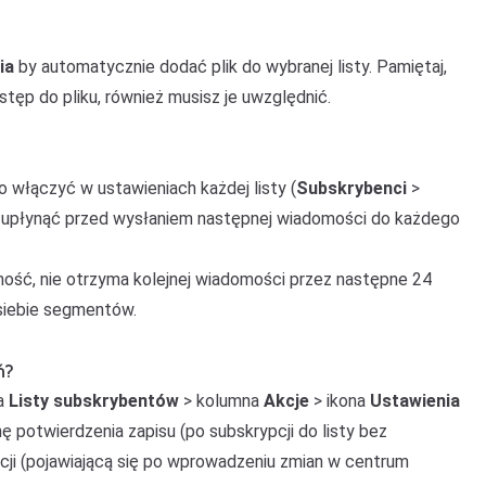
ia
by automatycznie dodać plik do wybranej listy. Pamiętaj,
tęp do pliku, również musisz je uwzględnić.
 włączyć w ustawieniach każdej listy (
Subskrybenci
>
nny upłynąć przed wysłaniem następnej wiadomości do każdego
omość, nie otrzyma kolejnej wiadomości przez następne 24
 siebie segmentów.
ń?
ka
Listy subskrybentów
> kolumna
Akcje
> ikona
Ustawienia
onę potwierdzenia zapisu (po subskrypcji do listy bez
encji (pojawiającą się po wprowadzeniu zmian w centrum