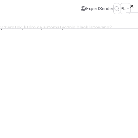
ExpertSender
PL
typy zwrotek, które są automatycznie blacklistowane?