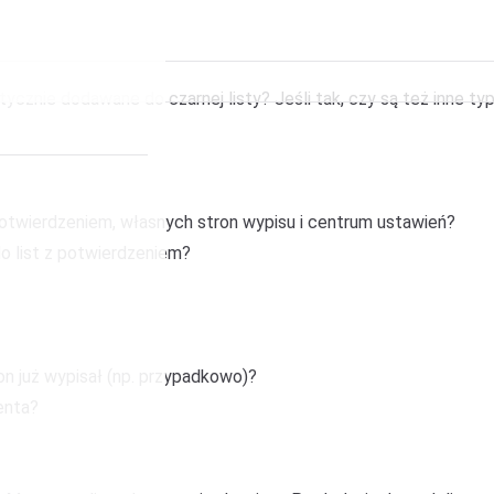
atycznie dodawane do czarnej listy? Jeśli tak, czy są też inne 
potwierdzeniem, własnych stron wypisu i centrum ustawień?
o list z potwierdzeniem?
 on już wypisał (np. przypadkowo)?
enta?