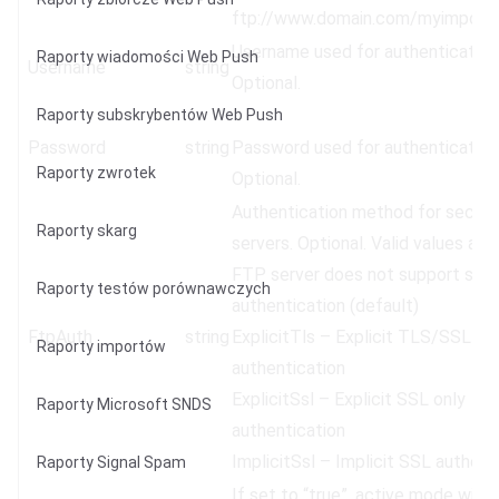
ftp://www.domain.com/myimporte
Username used for authentication
Raporty wiadomości Web Push
Username
string
Optional.
Raporty subskrybentów Web Push
Password
string
Password used for authentication
Raporty zwrotek
Optional.
Authentication method for secur
Raporty skarg
servers. Optional. Valid values are
FTP server does not support sec
Raporty testów porównawczych
authentication (default)
FtpAuth
string
ExplicitTls – Explicit TLS/SSL
Raporty importów
authentication
ExplicitSsl – Explicit SSL only
Raporty Microsoft SNDS
authentication
ImplicitSsl – Implicit SSL authent
Raporty Signal Spam
If set to “true”, active mode will 