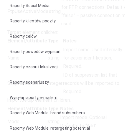
Raporty Social Media
for FTP connections. Default valu
FtpUseActiveMode
string
“false” – passive connection mode
Raporty klientów poczty
used.
Target element children:
Raporty celów
Element/attribute
Type
Notes
Import name. Used internally
Raporty powodów wypisań
Name
string
for easier identification.
Required.
Raporty czasu i lokalizacji
ID of suppression list that
Raporty scenariuszy
SuppressionList
integer
records will be imported to.
Required.
Wysyłaj raporty e-mailem
ImportSetup element children:
Element/attribute
Type
Notes
Raporty Web Module: brand subscribers
Import mode. Optional.
Mode
string
Defaults to “Add”.
Raporty Web Module: retargeting potential