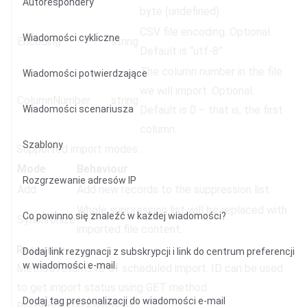
Autorespondery
byte (undefined).
CSV file encoding. Optional.
Wiadomości cykliczne
Encoding
string
Default is “utf-8”
The column number in the file
Wiadomości potwierdzające
we will import. Optional.
ColumnNumber
string
Wiadomości scenariusza
Default is 0 – that is, the first
column.
Szablony
Supported import modes:
Mode
Behaviour
Rozgrzewanie adresów IP
Add
Add new records to the suppression list.
Whole suppression list will be replaced with
Co powinno się znaleźć w każdej wiadomości?
Synchronize
imported file content.
Response
Dodaj link rezygnacji z subskrypcji i link do centrum preferencji
w wiadomości e-mail.
Method returns ID of scheduled import. ID can be used
to get import status using GET method.
Dodaj tag presonalizacji do wiadomości e-mail
Response Data element: