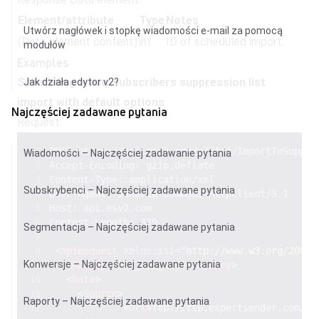
Element/attribute
Type
Notes
Utwórz nagłówek i stopkę wiadomości e-mail za pomocą
(Data element content)
int
ID of scheduled import.
modułów
Examples
Scheduling a new subscribers suppression list
Jak działa edytor v2?
import with default options
Najczęściej zadawane pytania
Request:
POST https://api.esv2.com/v2/Api/ImportToSuppre
Wiadomości – Najczęściej zadawanie pytania
Accept-Encoding: gzip,deflate 
Content-Type: application/xml 
Subskrybenci – Najczęściej zadawane pytania
User-Agent: Jakarta Commons-HttpClient/3.1 
Host: api.esv2.com 
Content-Length: 379  
Segmentacja – Najczęściej zadawane pytania
<
ApiRequest
xmlns
:
xsi
=
"
http://www.w3.org/2001/
Konwersje – Najczęściej zadawane pytania
<
ApiKey
>
test_api_key1
</
ApiKey
>
<
Data
>
<
Source
>
Raporty – Najczęściej zadawane pytania
<
Url
>
ftp://ftp.expertsender.com/Su