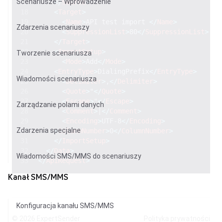
Scenariusze – Wprowadzenie
</
Source
>
<
Target
>
<
Name
>
API test import 
</
Name
>
Zdarzenia scenariuszy
<
SuppressionList
>
80
</
SuppressionList
>
</
Target
>
<
ImportSetup
>
Tworzenie scenariusza
<
Mode
>
Add
</
Mode
>
<
EntryType
>
DialingPrefix
</
EntryType
>
Wiadomości scenariusza
<
Delimiter
>
,
</
Delimiter
>
<
Quote
>
"
</
Quote
>
<
Escape
>
"
</
Escape
>
Zarządzanie polami danych
<
Comment
>
|
</
Comment
>
<
Encoding
>
UTF-8
</
Encoding
>
Zdarzenia specjalne
<
ColumnNumber
>
0
</
ColumnNumber
>
</
ImportSetup
>
</
Data
>
Wiadomości SMS/MMS do scenariuszy
</
ApiRequest
>
Kanał SMS/MMS
Konfiguracja kanału SMS/MMS
© 2026
ExpertSender
Polityka prywatności