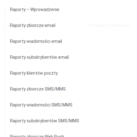
Raporty – Wprowadzenie
© 2026
Raporty zbiorcze email
ExpertSender
Polityka prywatności
Raporty wiadomości email
Raporty subskrybentów email
Raporty klientów poczty
Raporty zbiorcze SMS/MMS
Raporty wiadomości SMS/MMS
Raporty subskrybentów SMS/MMS
Raporty zbiorcze Web Push