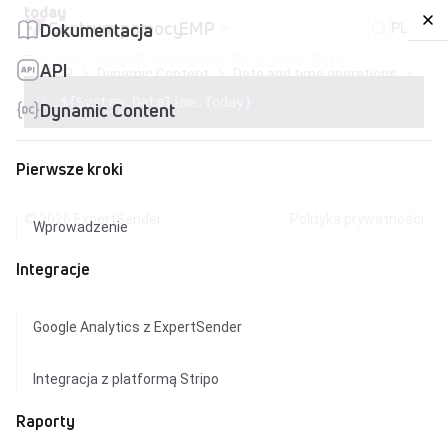
Przejdź do treści
today
Centrum pomocy
EMP
Dokumentacja
PL
Returns a variable containing the current date:
API
EMP
Dynamic Content
Date and time operations
tod
$
{
System
.
DateTime
.
Today
}
Dynamic Content
Pierwsze kroki
© 2026
ExpertSender
Polityka prywatności
Wprowadzenie
Integracje
Google Analytics z ExpertSender
Integracja z platformą Stripo
Raporty