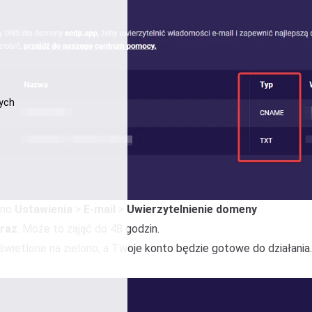
wych
ejno
Ustawienia
>
E-mail
>
Uwierzytelnienie domeny
raz
. Może to zająć do 48 godzin.
dświetlone na zielono, a Twoje konto będzie gotowe do działan