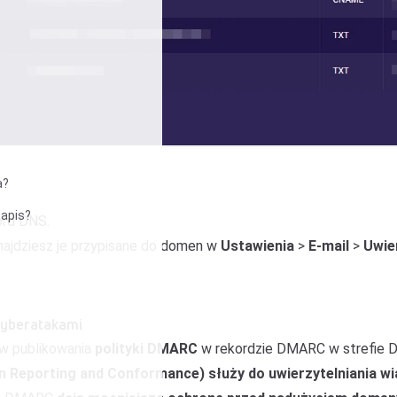
a?
zapis?
kord DNS.
najdziesz je przypisane do domen w
Ustawienia
>
E-mail
>
Uwie
cyberatakami
w publikowania
polityki DMARC
w rekordzie DMARC w strefie 
 Reporting and Conformance) służy do uwierzytelniania w