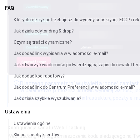
FAQ
Których metryk potrzebujesz do wyceny subskrypcji ECDP i r
Jak działa edytor drag & drop?
Czym są treści dynamiczne?
Jak dodać link wypisania w wiadomości e-mail?
Jak stworzyć wiadomość potwierdzającą zapis do newsletter
Jak dodać kod rabatowy?
Dlaczego parametr ‘p’ wyświetla ‘none’ zamiast
Jak dodać link do Centrum Preferencji w wiadomości e-mail?
W parametrze ‘
p
’ możesz ustawić wybraną wartość, j
kompatybilność z istniejącą infrastrukturą poczty e-mai
Jak działa szybkie wyszukiwanie?
Ustawienia
Ustawienia ogólne
Konfiguracja kanału Web Tracking
Klienci i cechy klientów
Web tracking wymaga umieszczenia kodu śledzącego na Twoj