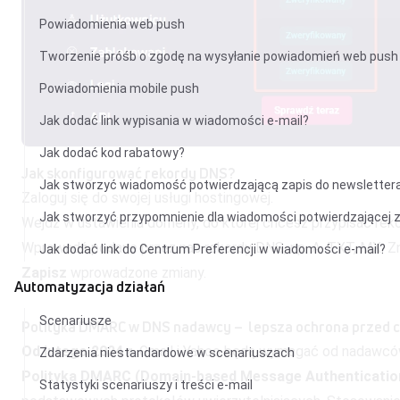
Powiadomienia web push
Tworzenie próśb o zgodę na wysyłanie powiadomień web push
Powiadomienia mobile push
Jak dodać link wypisania w wiadomości e-mail?
Jak dodać kod rabatowy?
Jak skonfigurować rekordy DNS?
Jak stworzyć wiadomość potwierdzającą zapis do newsletter
Zaloguj się do swojej usługi hostingowej.
Jak stworzyć przypomnienie dla wiadomości potwierdzającej 
Wejdź w ustawienia domeny, do której chcesz przypisać re
Wprowadź podane przez nas rekordy DNS, np. A, TXT, MX. Z
Jak dodać link do Centrum Preferencji w wiadomości e-mail?
Zapisz
wprowadzone zmiany.
Automatyzacja działań
Scenariusze
Polityka DMARC w DNS nadawcy – lepsza ochrona przed 
Od lutego 2024 r.
Gmail i Yahoo będą wymagać od nadawcó
Zdarzenia niestandardowe w scenariuszach
Polityka DMARC (Domain-based Message Authentication
Statystyki scenariuszy i treści e-mail