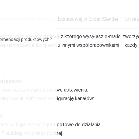
konta w ramach jednostki biznesowej w ExpertSender – to niezbę
nczej domeny wysyłającej, z którego wysyłasz e-maile, tworzys
ekomendacji produktowych?
ej samodzielnie lub razem z innymi współpracownikami – każdy
uetapowo
:
 i wprowadzamy podstawowe ustawienia.
zalogowaniu kończysz konfigurację kanałów:
i.
konto w ExpertSender jest gotowe do działania.
 Tracking
znajdziesz poniżej.