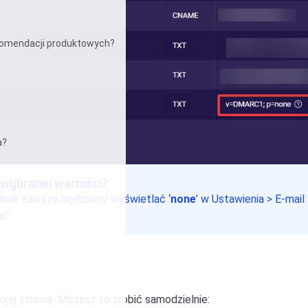
ekomendacji produktowych?
a?
 wybranej wartości?
ednak zawsze będziemy wyświetlać ‘
none
’ w Ustawienia > E-mai
l.
ej stronie. Możesz to zrobić samodzielnie: