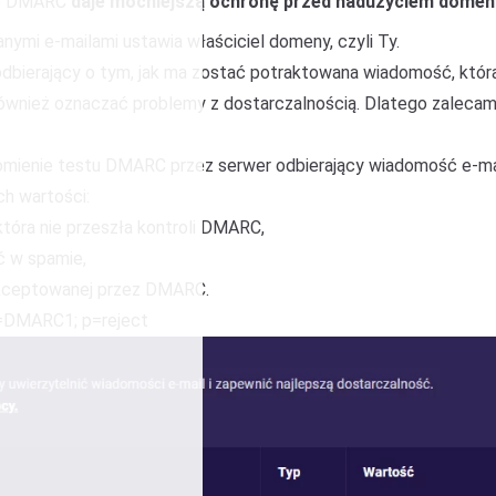
ie DMARC
daje mocniejszą ochronę przed nadużyciem domeny 
ymi e-mailami ustawia właściciel domeny, czyli Ty.
 odbierający o tym, jak ma zostać potraktowana wiadomość, któr
e również oznaczać problemy z dostarczalnością. Dlatego zale
chomienie testu DMARC przez serwer odbierający wiadomość e-ma
ch wartości:
która nie przeszła kontroli DMARC,
ć w spamie,
akceptowanej przez DMARC.
=DMARC1; p=reject