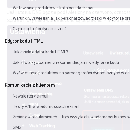
Wstawianie produktów z katalogu do treści
Jeśli status DNS będzie podświetlony na czerwono, oznacza t
Warunki wyświetlania: jak personalizować treści w edytorze dr
Sprawdź, czy dane wprowadzone są poprawnie – może to wina 
Czym są treści dynamiczne?
Edytor kodu HTML
Jak działa edytor kodu HTML?
Jak stworzyć banner z rekomendacjami w edytorze kodu
Wyświetlanie produktów za pomocą treści dynamicznych w ed
Komunikacja z klientem
Newslettery e-mail
Testy A/B w wiadomościach e-mail
Zmiany w regulaminach – tryb wysyłki dla wiadomości biznes
SMS