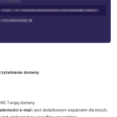
rzytelnienie domeny
.
DNS Twojej domeny.
iadomości e-mai
l i jest dodatkowym wsparciem dla innych,