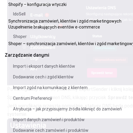
Shopify – konfiguracja wtyczki
IdoSell
Synchronizacja zamówień, klientów i zgód marketingowych
Uzupełnienie brakujących eventów e-commerce
Shoper
Shoper – synchronizacja zamówień, klientów i zgód marketingo
Zarządzanie danymi
Import i eksport danych klientów
Dodawanie cech i zgód klientów
Import zgód na komunikację z klientem
Po konfiguracji wróć do platformy ExpertSender i kliknij kol
Sprawdź status ustawień DNS, klikając przycisk
Sprawdź te
Centrum Preferencji
Jeśli weryfikacja przeszła pomyślnie, statusy DNS będą po
Atrybucja – jak przypisujemy źródła kliknięć do zamówień
systemie.
Import danych zamówień i produktów
Dodawanie cech zamówień i produktów