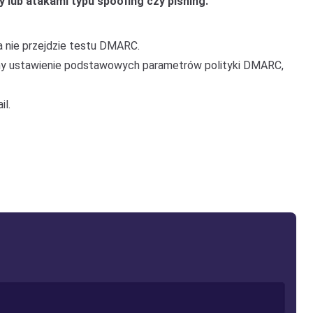
lub atakami typu spoofing czy pishing.
a nie przejdzie testu DMARC.
camy ustawienie podstawowych parametrów polityki DMARC,
il.