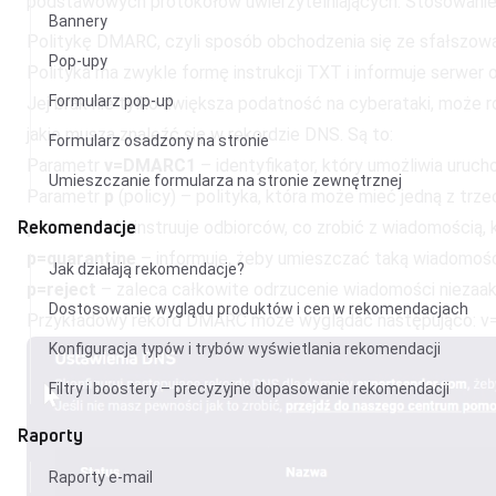
podstawowych protokołów uwierzytelniających. Stosowan
Bannery
Politykę DMARC, czyli sposób obchodzenia się ze sfałszowan
Pop-upy
Polityka ma zwykle formę instrukcji TXT i informuje serwer
Formularz pop-up
Jej brak nie tylko zwiększa podatność na cyberataki, moż
jakie muszą znaleźć się w rekordzie DNS. Są to:
Formularz osadzony na stronie
Parametr
v=DMARC1
– identyfikator, który umożliwia uru
Umieszczanie formularza na stronie zewnętrznej
Parametr
p
(policy) – polityka, która może mieć jedną z trze
Rekomendacje
p=none
– nie instruuje odbiorców, co zrobić z wiadomością, 
p=quarantine
– informuje, żeby umieszczać taką wiadomoś
Jak działają rekomendacje?
p=reject
– zaleca całkowite odrzucenie wiadomości nieza
Dostosowanie wyglądu produktów i cen w rekomendacjach
Przykładowy rekord DMARC może wyglądać następująco: v
Konfiguracja typów i trybów wyświetlania rekomendacji
Filtry i boostery – precyzyjne dopasowanie rekomendacji
Raporty
Raporty e-mail