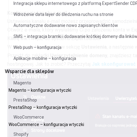
Integracja sklepu internetowego z platformą ExpertSender CD
Konfiguracja kanału e-mail
Wdrożenie data layer do śledzenia ruchu na stronie
Ustawienia kanału e-mail możesz przeprowadzić samodzielnie
Automatyczne dodawanie nowo zapisanych klientów
Otwórz e-maila, który wysłaliśmy Ci po założeniu konta w E
SMS – integracja bramki i dodawanie krótkiej domeny dla linkó
Kliknij link i wejdź do systemu ExpertSender.
W panelu po lewej wejdź w sekcję
Ustawienia
, a następnie
Web push – konfiguracja
Przejdź do zakładki
Uwierzytelnienie domeny
, znajdziesz 
Aplikacje mobilne – konfiguracja
hostingowej. Jak to zrobić? Przeczytaj
Jak skonfigurować
Wsparcie dla sklepów
Magento
Magento – konfiguracja wtyczki
PrestaShop
PrestaShop – konfiguracja wtyczki
WooCommerce
WooCommerce – konfiguracja wtyczki
Shopify