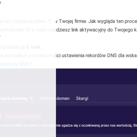
P
 lub z pomocą działu IT w Twojej firmie. Jak wygląda ten proc
xpertSender. W e-mailu znajdziesz link aktywacyjny do Twojego k
w
 w podsekcję
E-mail
.
tam komunikat o konieczności ustawienia rekordów DNS dla wskaz
 rekordy DNS?