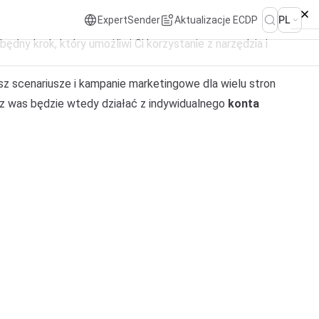
ExpertSender
Aktualizacje ECDP
PL
dny krok, który umożliwi Ci korzystanie z narzędzia i
z scenariusze i kampanie marketingowe dla wielu stron
 z was będzie wtedy działać z indywidualnego
konta