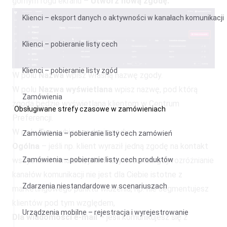
górnym rogu ekranu –
Utwórz nową zgodę.
Klienci – eksport danych o aktywności w kanałach komunikacji
Klienci – pobieranie listy cech
Klienci – pobieranie listy zgód
W polu
Nazwa
wpisz własną nazwę zgody.
W polu
Nazwa wyświetlana
wpisz nazwę, pod którą
Zamówienia
zgoda będzie wyświetlana klientom w Centrum
Obsługiwane strefy czasowe w zamówieniach
Preferencji.
W polu
Typ
wybierz rodzaj zgody:
Zamówienia – pobieranie listy cech zamówień
Ogólna
– jeśli np. klient wyraził jedną zgodę na kontakt
wszystkimi kanałami, jakich używasz, lub gdy rozróżnianie
Zamówienia – pobieranie listy cech produktów
kanałów komunikacji nie jest dla Ciebie istotne z
Zdarzenia niestandardowe w scenariuszach
marketingowego punktu widzenia, np. nie segmentujesz
klientów pod tym względem,
Urządzenia mobilne – rejestracja i wyrejestrowanie
Dla wiadomości e-mail –
jeśli komunikujesz się z