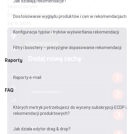
Jak działają rekomendacje?
swoimi danymi.
Kliknij
Zapisz
. Nowa cecha klienta jest gotowa i pojawi
Dostosowanie wyglądu produktów i cen w rekomendacjach
się w tabeli.
Konfiguracja typów i trybów wyświetlania rekomendacji
Filtry i boostery – precyzyjne dopasowanie rekomendacji
Raporty
Raporty e-mail
FAQ
Których metryk potrzebujesz do wyceny subskrypcji ECDP i
rekomendacji produktowych?
Jak działa edytor drag & drop?