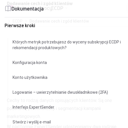
Przejdź do treści
Dodawanie cech i zgód klientów
Centrum pomocy
ECDP
Dokumentacja
ECDP
Dodawanie cech i zgód klientów
Pierwsze kroki
Których metryk potrzebujesz do wyceny subskrypcji ECDP i
rekomendacji produktowych?
Konfiguracja konta
Konto użytkownika
Logowanie – uwierzytelnianie dwuskładnikowe (2FA)
Cechy to rodzaj danych opisujących klientów. Są one
Interfejs ExpertSender
podstawą personalizacji i segmentacji kampanii
marketingowych.
Stwórz i wyślij e-mail
W platformie ExpertSender udostępniamy dwa rodzaje