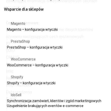
zawierające informacje o niestandardowych cechach
klienta.
Wsparcie dla sklepów
Cechy systemowe
Magento
Do przechowywania w platformie danych klientów
Magento – konfiguracja wtyczki
używamy następujących cech systemowych:
PrestaShop
ID
PrestaShop – konfiguracja wtyczki
GUID
CRM ID
WooCommerce
Data utworzenia
WooCommerce – konfiguracja wtyczki
Imię
Shopify
Nazwisko
Shopify – konfiguracja wtyczki
Imię i nazwisko
Data urodzenia
IdoSell
E-mail
Synchronizacja zamówień, klientów i zgód marketingowych
E-mail MD5
Uzupełnienie brakujących eventów e-commerce