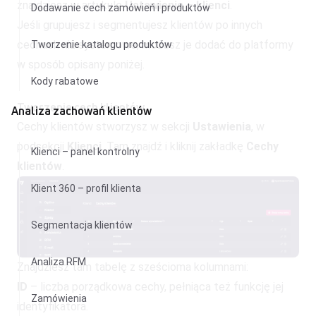
znajdziesz w artykule
Ustawienia – klienci
.
Dodawanie cech zamówień i produktów
Jeśli grupujesz i segmentujesz klientów po innych
cechach niż systemowe, możesz je dodać do platformy
Tworzenie katalogu produktów
w sposób opisany poniżej.
Kody rabatowe
Tworzenie cech klientów
Analiza zachowań klientów
Cechy klientów stworzysz w sekcji
Ustawienia
, w
podsekcji
Klienci
. Tam znajdź i kliknij zakładkę
Cechy
Klienci – panel kontrolny
klientów
.
Klient 360 – profil klienta
Segmentacja klientów
Analiza RFM
Znajdziesz tam tabelę z sześcioma kolumnami:
ID
– liczba porządkowa cechy, pełniąca też funkcję jej
Zamówienia
identyfikatora.