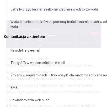
Możesz dodać maksymalnie 20 cech klientów.
Jak stworzyć banner z rekomendacjami w edytorze kodu
Wyświetlanie produktów za pomocą treści dynamicznych w ed
kodu
Komunikacja z klientem
Newslettery e-mail
Jak dodać cechę klienta?
Testy A/B w wiadomościach e-mail
W polu
Nazwa
wpisz unikalną nazwę cechy, po której
łatwo odróżnisz ją od innych.
Zmiany w regulaminach – tryb wysyłki dla wiadomości biznes
W polu
Nazwa wyświetlana
wpisz nazwę, pod którą
cecha wyświetli się klientom w Centrum Preferencji.
SMS
W polu
Typ
wybierz rodzaj danych charakterystyczny dla
tej cechy:
Powiadomienia web push
String
– oznacza ciąg dowolnych znaków, liter lub cyfr