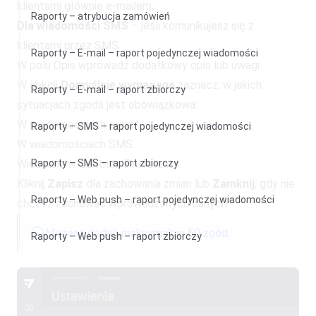
klientami głównie e-mailem,
Raporty – atrybucja zamówień
Dla wiadomości SMS
– jeśli komunikujesz się z
klientami przez SMS.
Raporty – E-mail – raport pojedynczej wiadomości
W polu Opis wprowadź dodatkowy opis lub uwagi.
W sekcji
Domyślnie wymagana
zaznacz, w jakich
Raporty – E-mail – raport zbiorczy
sytuacjach zgoda jest obowiązkowa:
W wiadomościach e-mail.
Raporty – SMS – raport pojedynczej wiadomości
W wiadomościach SMS.
Widoczna w Centrum Preferencji.
Raporty – SMS – raport zbiorczy
Kliknij
Zapisz
dla zachowania zmian lub
Zamknij
, gdy nie
Raporty – Web push – raport pojedynczej wiadomości
chcesz zachować wprowadzonych danych.
Możesz dodać maksymalnie 50 zgód.
Raporty – Web push – raport zbiorczy