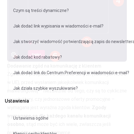
Czym są treści dynamiczne?
Jak dodać link wypisania w wiadomości e-mail?
Jak stworzyć wiadomość potwierdzającą zapis do newsletter
Jak dodać kod rabatowy?
Dodawanie zgód na komunikację z klientem
Jak dodać link do Centrum Preferencji w wiadomości e-mail?
Zgodnie z przepisami o ochronie danych (takimi jak RODO
w UE), przed wysłaniem jakiejkolwiek komunikacji
Jak działa szybkie wyszukiwanie?
marketingowej – niezależnie od tego, czy są to cykliczne
newslettery, czy jednorazowe oferty promocyjne –
Ustawienia
wymagana jest wyraźna zgoda klientów.
Zgody
wymagane są dla każdego kanału komunikacji
Ustawienia ogólne
osobno
, stąd może być ich wiele, zwłaszcza jeśli
prowadzisz duży e-commerce.
Klienci i cechy klientów