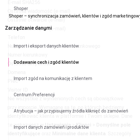
E-mail SHA256
Shoper
Ostatnia wiadomość (e-mail)
Shoper – synchronizacja zamówień, klientów i zgód marketingo
Ostatnie otwarcie (e-mail)
Zarządzanie danymi
Ostatnie kliknięcie (e-mail)
Telefon
Numer telefonu bez numeru kierunkowego
Import i eksport danych klientów
Numer kierunkowy
Dodawanie cech i zgód klientów
Ostatnia aktywność
Domena
Import zgód na komunikację z klientem
Płeć
Visitor ID
Centrum Preferencji
Nie wszystkie z wymienionych cech są obowiązkowe
przy imporcie. Wymagane są te, po których będziemy
Atrybucja – jak przypisujemy źródła kliknięć do zamówień
identyfikować klienta w platformie i Twoim sklepie. Dane
te wskazujesz w
Ustawiania
>
Klienci
>
Domyślne pole
Import danych zamówień i produktów
identyfikujące
oraz
Minimalne dane klienta
. Szczegóły