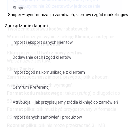
maksymalnie 20 zestawów jednocześnie.
Shoper
Shoper – synchronizacja zamówień, klientów i zgód marketingo
Zarządzanie danymi
Tworzenie zestawu kodów rabatowych
W menu bocznym wybierz sekcję
Klienci
, a następnie
Import i eksport danych klientów
podsekcję
Kody rabatowe
.
Kliknij przycisk
Utwórz nowy zestaw
.
Dodawanie cech i zgód klientów
Wpisz nazwę zestawu.
Kliknij
Zapisz
.
Import zgód na komunikację z klientem
Zanim rozpoczniesz import, przygotuj plik z kodami
według następujących wymagań:
Centrum Preferencji
Format kodu rabatowego:
tekst (
string
)
o długości do
50 znaków.
Atrybucja – jak przypisujemy źródła kliknięć do zamówień
Format pliku:
plik musi być przygotowany w formacie
CSV, TXT, XLS, lub ZIP.
Import danych zamówień i produktów
Rozmiar pliku:
plik nie może przekraczać 31 MB.