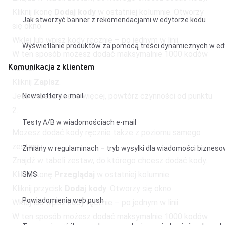
Kliknij ikonę
Dodaj kody
w ostatniej kolumnie. Otworzy
Jak stworzyć banner z rekomendacjami w edytorze kodu
się okno.
Wklej lub wpisz kody ręcznie – po jednym w linii.
Wyświetlanie produktów za pomocą treści dynamicznych w ed
W ten sposób możesz dodać maksymalnie 1000 kodów
Komunikacja z klientem
na raz.
Kliknij
Zapisz
.
Jeśli chcesz dodać więcej, powtórz czynności od punktu
Newslettery e-mail
2.
Testy A/B w wiadomościach e-mail
Możesz dodać kody ręcznie także z poziomu samego
zestawu
Zmiany w regulaminach – tryb wysyłki dla wiadomości biznes
Znajdź w tabeli zestaw, do którego chcesz dodać kody.
Kliknij ikonę
Przeglądaj
w ostatniej kolumnie.
SMS
Kliknij przycisk
Dodaj kody
. Otworzy się okno.
Powiadomienia web push
Wklej lub wpisz kody ręcznie – po jednym w linii.
W ten sposób możesz dodać maksymalnie 1000 kodów