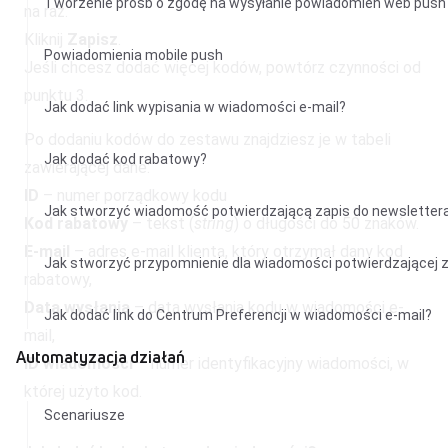
Tworzenie próśb o zgodę na wysyłanie powiadomień web push
na raz.
Kliknij
Zapisz
.
Powiadomienia mobile push
Jeśli chcesz dodać więcej kodów, powtórz czynności od
punktu 3.
Jak dodać link wypisania w wiadomości e-mail?
Po dodaniu kodów do zestawu znajdziesz je w tabeli
Jak dodać kod rabatowy?
zawierającej dane:
ID
– numer porządkowy kodu
Jak stworzyć wiadomość potwierdzającą zapis do newsletter
Kod rabatowy
– tekst (
string
)
o długości do 50 znaków.
E-mail
– adres e-mail klienta, który otrzymał dany kod
Jak stworzyć przypomnienie dla wiadomości potwierdzającej 
rabatowy,
Data wysłania
– data wysłania kodu w wiadomości e-
Jak dodać link do Centrum Preferencji w wiadomości e-mail?
mail,
Automatyzacja działań
ID wiadomości
– numer identyfikacyjny wiadomości, w
której użyto kod.
Scenariusze