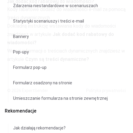
Jak dodać kod rabatowy do wiadomości?
Zdarzenia niestandardowe w scenariuszach
Kody rabatowe dodasz do wiadomości e-mail za pomocą
treści dynamicznych.
Statystyki scenariuszy i treści e-mail
Dokładną instrukcję wstawiania kody do wiadomości
znajdziesz w artykule
Jak dodać kod rabatowy do
Bannery
wiadomości?
Więcej informacji o treściach dynamicznych znajdziesz w
Pop-upy
artykule
Czym są treści dynamiczne?
Formularz pop-up
Formularz osadzony na stronie
© 2026
ExpertSender
Polityka prywatności
Umieszczanie formularza na stronie zewnętrznej
Rekomendacje
Jak działają rekomendacje?