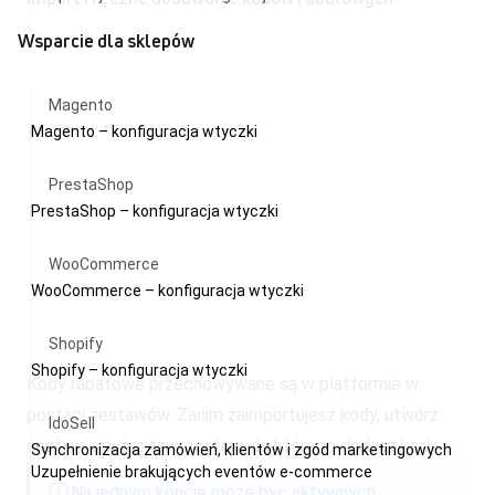
Wsparcie dla sklepów
Magento
Magento – konfiguracja wtyczki
PrestaShop
PrestaShop – konfiguracja wtyczki
WooCommerce
WooCommerce – konfiguracja wtyczki
Shopify
Shopify – konfiguracja wtyczki
Kody rabatowe przechowywane są w platformie w
postaci zestawów. Zanim zaimportujesz kody, utwórz
IdoSell
zestaw, stwórz tzw. zestaw, do którego dodasz kody.
Synchronizacja zamówień, klientów i zgód marketingowych
Uzupełnienie brakujących eventów e-commerce
Na jednym koncie może być aktywnych