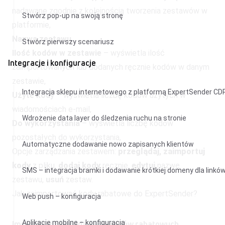
nadawane zgodnie z kolejnością tworzenia zestawów w
Stwórz pop-up na swoją stronę
platformie,
Nazwa zestawu
,
Stwórz pierwszy scenariusz
Ilość kodów w zestawie
– wyświetla ilość
Integracje i konfiguracje
zaimportowanych lub dodanych ręcznie kodów w danym
zestawie,
Integracja sklepu internetowego z platformą ExpertSender CD
Użyte kody
– wyświetla liczbę kodów użytych w
wiadomościach e-mail,
Wdrożenie data layer do śledzenia ruchu na stronie
Do wykorzystania
– wyświetla liczbę kodów
pozostałych do wykorzystania,
Automatyczne dodawanie nowo zapisanych klientów
Opcje zarządzania zestawem:
przeglądaj
,
zaimportuj
kody
z pliku,
dodaj kody
ręcznie,
edytuj
nazwę
SMS – integracja bramki i dodawanie krótkiej domeny dla linkó
zestawu,
usuń
zestaw.
Jak zaimportować kody rabatowe do ExpertSender?
Web push – konfiguracja
Import i ręczne dodawanie kodów rabatowych
Aplikacje mobilne – konfiguracja