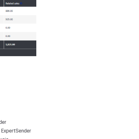
der
 ExpertSender