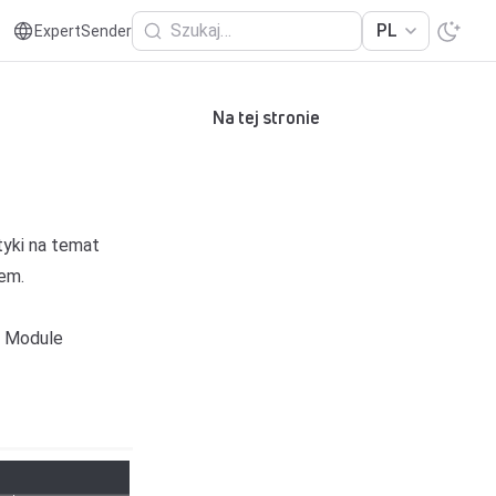
Szukaj…
PL
ExpertSender
Na tej stronie
yki na temat
em.
b Module