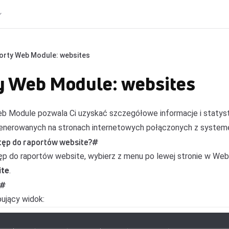
orty Web Module: websites
y Web Module: websites
b Module pozwala Ci uzyskać szczegółowe informacje i statyst
 generowanych na stronach internetowych połączonych z system
tęp do raportów website?
#
ęp do raportów website, wybierz z menu po lewej stronie w We
ite
.
#
pujący widok: