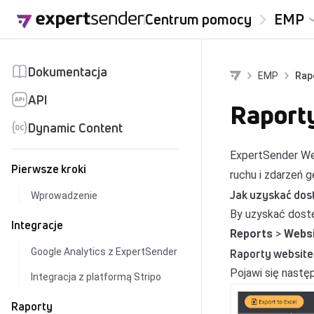
Przejdź do treści
Centrum pomocy
EMP
Dokumentacja
EMP
Rap
API
Raport
Dynamic Content
ExpertSender We
Pierwsze kroki
ruchu i zdarzeń
Jak uzyskać dos
Wprowadzenie
By uzyskać dost
Integracje
Reports
>
Webs
Google Analytics z ExpertSender
Raporty website
Pojawi się nastę
Integracja z platformą Stripo
Raporty