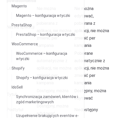
powiadomienia
Magento
Nie można
Nie można
Magento – konfiguracja wtyczki
edytować,
edytować,
pobierana z
pobierana z
PrestaShop
Nazwa aplikacji
aplikacji, nie można
aplikacji, nie można
PrestaShop – konfiguracja wtyczki
zmienić per
zmienić per
WooCommerce
kampania
kampania
Pobierane
Pobierane
WooCommerce – konfiguracja
wtyczki
automatycznie z
automatycznie z
Logo
aplikacji, nie można
aplikacji, nie można
Shopify
zmienić per
zmienić per
Shopify – konfiguracja wtyczki
kampania
kampania
IdoSell
Dostępny, można
Dostępny, można
Tytuł
Synchronizacja zamówień, klientów i
edytować
edytować
zgód marketingowych
Dostępny, można
Podtytuł
Niedostępny
edytować
Uzupełnienie brakujących eventów e-