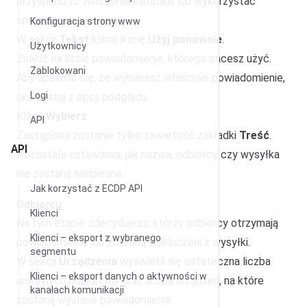
przyśpieszyć tworzenie kampanii lub wykorzystać
sprawdzone szablony:
Konfiguracja strony www
W sekcji
Tekst
kliknij ikonę
Użyj ponownie
.
Użytkownicy
Znajdź na liście powiadomienie, którego chcesz użyć.
Zablokowani
Aby upewnić się, że wybierasz właściwe powiadomienie,
Logi
skorzystaj z opcji podglądu.
Kliknij
Wybierz
.
API
Zastąpiona zostanie tylko zawartość zakładki
Treść
.
API
Pozostałe ustawienia, jak nazwa, odbiorcy czy wysyłka
nie zostaną nadpisane.
Jak korzystać z ECDP API
Odbiorcy
Klienci
Na tym etapie zdecydujesz, którzy odbiorcy otrzymają
Klienci – eksport z wybranego
powiadomienie lub zostaną wykluczeni z wysyłki.
segmentu
W sekcji
Urządzenia
wyświetli się ostateczna liczba
Klienci – eksport danych o aktywności w
unikalnych odbiorców oraz liczba urządzeń, na które
kanałach komunikacji
zostaną wysłane powiadomienia.