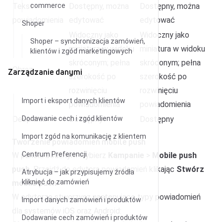
Tekst
commerce
Dostępny, można
Dostępny, można
powiadomienia
edytować
edytować
Shoper
Widoczny jako
Widoczny jako
Shoper – synchronizacja zamówień,
miniatura w widoku
miniatura w widoku
klientów i zgód marketingowych
skróconym; pełna
skróconym; pełna
Obraz
Zarządzanie danymi
szerokość po
szerokość po
rozwinięciu
rozwinięciu
Import i eksport danych klientów
powiadomienia
powiadomienia
Deep link
Dodawanie cech i zgód klientów
Dostępny
Dostępny
Import zgód na komunikację z klientem
Tworzenie powiadomień mobile push
Centrum Preferencji
W panelu bocznym wybierz
Kampanie
>
Mobile push
push
. Przejdź do edytora powiadomień klikając
Stwórz
Atrybucja – jak przypisujemy źródła
kliknięć do zamówień
mobile push
.
W edytorze stworzysz następujące typy powiadomień
Import danych zamówień i produktów
dla systemów iOS oraz Android:
Dodawanie cech zamówień i produktów