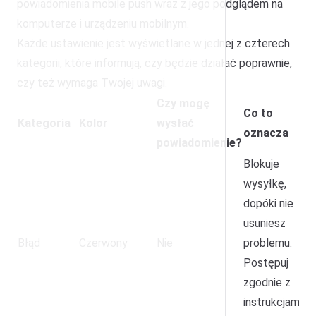
powiadomienia mobile push wraz z jego podglądem na
komputerze i urządzeniu mobilnym.
Każde ustawienie jest wyświetlane w jednej z czterech
kategorii, które informują, czy będzie działać poprawnie,
czy też wymaga Twojej uwagi.
Czy mogę
Co to
Kategoria
Kolor
wysłać
oznacza
powiadomienie?
Blokuje
wysyłkę,
dopóki nie
usuniesz
Błąd
Czerwony
Nie
problemu.
Postępuj
zgodnie z
instrukcjami w