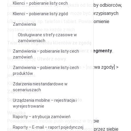
Klienci – pobieranie listy cech
Liczba urządzeń może być większa od liczby odbiorców,
ponieważ do jednego odbiorcy może być przypisanych
Klienci – pobieranie listy zgód
kilka urządzeń, np. telefon i tablet. Powiadomienie
Zamówienia
zostanie wysłane na każde z nich.
Obsługiwane strefy czasowe w
zamówieniach
Tworzenie segmentu klientów ze zgodą
W sekcji
Wyślij
przejdź do pola
Wybierz segmenty
.
Zamówienia – pobieranie listy cech
zamówień
Wybierz opcję
Utwórz nowy
.
Utwórz następujący warunek: Zgoda > [nazwa zgody] >
Zamówienia – pobieranie listy cech
produktów
jest udzielona.
Kliknij
Szukaj klientów
.
Zdarzenia niestandardowe w
scenariuszach
Zapisz
segment.
Segment pojawi się w polu
Wyślij do
.
Urządzenia mobilne – rejestracja i
wyrejestrowanie
Wysyłka
Raporty – atrybucja zamówień
Powiadomienia mobile push wyślesz w trybie
Raporty – E-mail – raport pojedynczej
natychmiastowym lub według ustalonego przez siebie