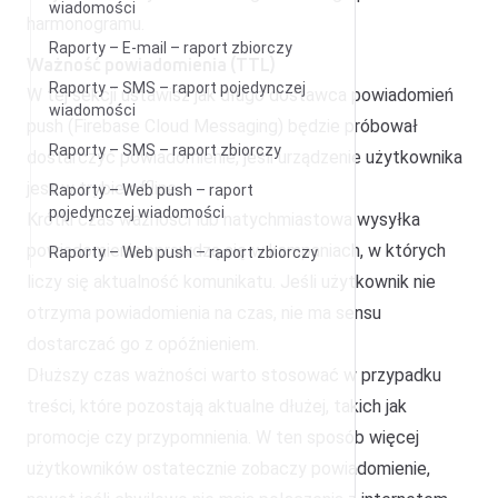
wiadomości
harmonogramu.
Raporty – E-mail – raport zbiorczy
Ważność powiadomienia (TTL)
Raporty – SMS – raport pojedynczej
W tej sekcji ustawisz jak długo dostawca powiadomień
wiadomości
push (Firebase Cloud Messaging) będzie próbował
Raporty – SMS – raport zbiorczy
dostarczyć powiadomienie, jeśli urządzenie użytkownika
jest w trybie offline.
Raporty – Web push – raport
pojedynczej wiadomości
Krótki czas ważności lub natychmiastowa wysyłka
powiadomienia sprawdzą się w kampaniach, w których
Raporty – Web push – raport zbiorczy
liczy się aktualność komunikatu. Jeśli użytkownik nie
otrzyma powiadomienia na czas, nie ma sensu
dostarczać go z opóźnieniem.
Dłuższy czas ważności warto stosować w przypadku
treści, które pozostają aktualne dłużej, takich jak
promocje czy przypomnienia. W ten sposób więcej
użytkowników ostatecznie zobaczy powiadomienie,