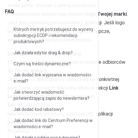
widok pełny: obrazek o pełnej szerokości.
FAQ
Powiadomienia wyświetlają również
logo Twojej marki
.
Jest ono pobierane bezpośrednio z aplikacji. Jeśli logo
Których metryk potrzebujesz do wyceny
nie jest dostępne, wyświetlimy logo zastępcze,
subskrypcji ECDP i rekomendacji
widoczne w podglądzie powiadomienia.
produktowych?
Umieszczanie linków do aplikacji
Jak działa edytor drag & drop?
Kliknięcie powiadomienia zawsze przeniesie odbiorców
Czym są treści dynamiczne?
do Twojej aplikacji,
Jak dodać link wypisania w wiadomości
Jeśli chcesz, aby odbiorcy znaleźli się na konkretnej
e-mail?
podstronie, wprowadź dokładny adres w sekcji
Link
Jak stworzyć wiadomość
bezpośredni
(deep link). Możesz podać:
potwierdzającą zapis do newslettera?
linki HTTP i HTTPS,
Jak dodać kod rabatowy?
niestandardowe schematy adresów URL aplikacji
Jak dodać link do Centrum Preferencji w
mobilnej.
wiadomości e-mail?
Przykłady:
Jak działa szybkie wyszukiwanie?