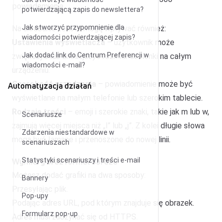
powiadomienia
potwierdzającą zapis do newslettera?
Jak stworzyć przypomnienie dla
Na skracanie tekstu mogą wpływać również:
wiadomości potwierdzającej zapis?
Ustawienia wyświetlacza
– użytkownik może
Jak dodać link do Centrum Preferencji w
zwiększyć lub zmniejszyć rozmiar czcionki na całym
wiadomości e-mail?
urządzeniu.
Szerokość urządzenia
– powiadomienie może być
Automatyzacja działań
wyświetlane na małym telefonie lub szerokim tablecie.
Rodzaje treści
– emoji i szerokie znaki, takie jak m lub w,
Scenariusze
zajmują więcej miejsca niż „l” lub „j”. Z kolei długie słowa
Zdarzenia niestandardowe w
mogą być łamane i przenoszone do nowej linii.
scenariuszach
Wymiary oraz format obrazu
Statystyki scenariuszy i treści e-mail
Możesz dodać grafiki na dwa sposoby:
Bannery
Przesyłając plik.
Pop-upy
Podając adres URL, pod którym znajduje się obrazek.
Formularz pop-up
Adres musi zaczynać się od HTTPS.