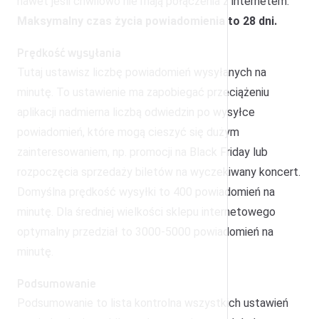
nawet jeśli chwilowo nie mają połączenia z internetem.
Maksymalny czas życia powiadomienia to
28 dni.
Prędkość wysyłania
Tutaj ustawisz liczbę powiadomień wysyłanych na
minutę. To ustawienie ma zapobiegać przeciążeniu
aplikacji nadmierna liczbą odwiedzin po wysyłce
powiadomień, które mogą cieszyć się dużym
zainteresowaniem, np. promocji na Black Friday lub
rozpoczęcia sprzedaży biletów na wyczekiwany koncert.
Domyślna prędkość wysyłki to 400 powiadomień na
minutę. Dla średniej wielkości sklepu internetowego
optymalny przedział to 3000-5000 powiadomień na
minutę.
Podsumowanie
Podsumowanie to lista kontrolna wszystkich ustawień