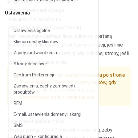
https://domena.appki/product
http://domena.appki/page
Ustawienia
mojaapka://screen/home
com.marka.app://action/open-cart
Ustawienia ogólne
Jeśli nie podasz żadnego linku, odbiorcy zostaną
Klienci i cechy klientów
przekierowani do ekranu głównego w aplikacji, jeśli nie
Zgody i potwierdzenia
była używana bądź do ostatniej odwiedzonej strony, jeśli
aplikacja akurat działa w tle.
Strony docelowe
Obsługa linków musi zostać wdrożona po stronie
Centrum Preferencji
Twojej aplikacji. Dotyczy to przypadków, gdy
Zamówienia, cechy zamówień i
podajesz link bezpośredni oraz gdy
produktów
pozostawiasz pole z linkiem puste.
RFM
E-mail, ustawienia domeny i skargi
Ponowne używanie treści
SMS
Możesz zastąpić treść powiadomienia inną, żeby
Web push – konfiguracja