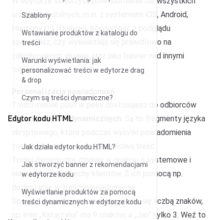
W edytorze stworzysz powiadomienia dla wszystkich
urządzeń mobilnych, m.in. z systemami iOS, Android,
Szablony
Harmony OS (Huawei). Korzystając z podglądu
Wstawianie produktów z katalogu do
sprawdzisz, czy wyświetlają się prawidłowo na
treści
zablokowanym ekranie oraz jako banner nad innymi
Warunki wyświetlania: jak
treściami.
personalizować treści w edytorze drag
& drop
Personalizacja powiadomień
Czym są treści dynamiczne?
Treści mobile push w pełni dostosujesz do odbiorców
Edytor kodu HTML
używając
treści dynamicznych
. Są to fragmenty języka
skryptowego, które podczas wysyłki powiadomienia
zostaną zastąpione przez właściwą treść.
Jak działa edytor kodu HTML?
Treści dynamiczne działają w oparciu o systemowe i
Jak stworzyć banner z rekomendacjami
niestandardowe cechy klientów. Z ich pomocą np.
w edytorze kodu
dodasz imię w treści powiadomienia.
Wyświetlanie produktów za pomocą
Spersonalizowane treści mogą różnić się liczbą znaków,
treści dynamicznych w edytorze kodu
np. imię „Katarzyna” ma 9 znaków, a „Jan” tylko 3. Weź to