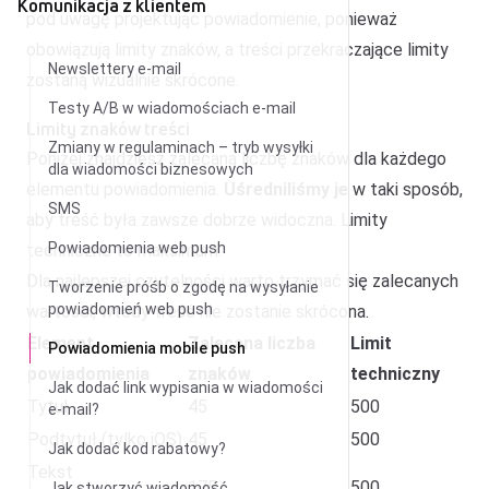
Komunikacja z klientem
pod uwagę projektując powiadomienie, ponieważ
obowiązują limity znaków, a treści przekraczające limity
Newslettery e-mail
zostaną wizualnie skrócone.
Testy A/B w wiadomościach e-mail
Limity znaków treści
Zmiany w regulaminach – tryb wysyłki
Poniżej znajdziesz zalecaną liczbę znaków dla każdego
dla wiadomości biznesowych
elementu powiadomienia.
Uśredniliśmy je
w taki sposób,
SMS
aby treść była zawsze dobrze widoczna. Limity
Powiadomienia web push
techniczne to maksimum.
Dla najlepszej czytelności warto trzymać się zalecanych
Tworzenie próśb o zgodę na wysyłanie
powiadomień web push
wartości, wtedy treść nie zostanie skrócona.
Element
Zalecana liczba
Limit
Powiadomienia mobile push
powiadomienia
znaków
techniczny
Jak dodać link wypisania w wiadomości
Tytuł
45
500
e-mail?
Podtytuł (tylko iOS)
45
500
Jak dodać kod rabatowy?
Tekst
175
500
Jak stworzyć wiadomość