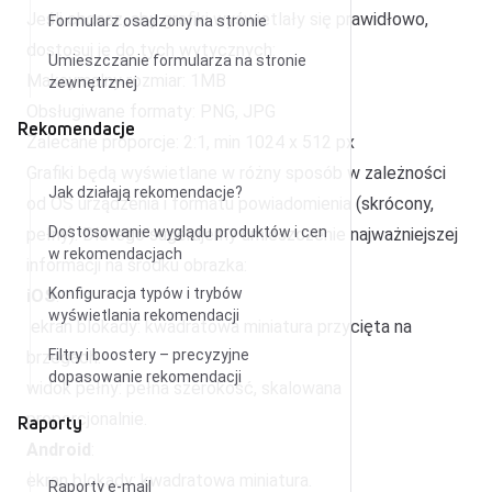
Jeśli chcesz, aby grafiki wyświetlały się prawidłowo,
Formularz osadzony na stronie
dostosuj je do tych wytycznych:
Umieszczanie formularza na stronie
Maksymalny rozmiar: 1MB
zewnętrznej
Obsługiwane formaty: PNG, JPG
Rekomendacje
Zalecane proporcje: 2:1, min 1024 x 512 px
Grafiki będą wyświetlane w różny sposób w zależności
Jak działają rekomendacje?
od OS urządzenia i formatu powiadomienia (skrócony,
Dostosowanie wyglądu produktów i cen
pełny). Dlatego sugerujemy umieszczenie najważniejszej
w rekomendacjach
informacji na środku obrazka:
Konfiguracja typów i trybów
iOS
:
wyświetlania rekomendacji
ekran blokady: kwadratowa miniatura przycięta na
Filtry i boostery – precyzyjne
brzegach.
dopasowanie rekomendacji
widok pełny: pełna szerokość, skalowana
proporcjonalnie.
Raporty
Android
:
ekran blokady: kwadratowa miniatura.
Raporty e-mail