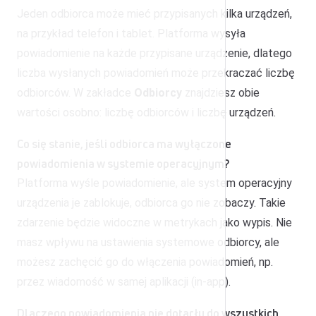
Jeden odbiorca może mieć przypisanych kilka urządzeń,
na przykład telefon i tablet. Platforma wysyła
powiadomienie na każde przypisane urządzenie, dlatego
liczba wysłanych powiadomień może przekraczać liczbę
odbiorców. W zakładce
Odbiorcy
znajdziesz obie
wartości osobno: liczbę odbiorców i liczbę urządzeń.
Co się stanie, jeśli odbiorca ma wyłączone
powiadomienia w systemie operacyjnym?
Platforma wyśle powiadomienie, ale system operacyjny
urządzenia je zablokuje, odbiorca go nie zobaczy. Takie
zdarzenie będzie widoczne w metrykach jako wypis. Nie
masz wpływu na ustawienia systemowe odbiorcy, ale
możesz zachęcić go do włączenia powiadomień, np.
przez wiadomość w samej aplikacji (in-app).
Dlaczego powiadomienia nie dotarły do wszystkich