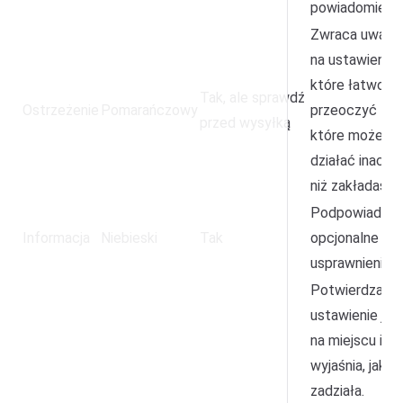
powiadomieniu
Zwraca uwagę
na ustawienie,
które łatwo
Tak, ale sprawdź
Ostrzeżenie
Pomarańczowy
przeoczyć lub
przed wysyłką
które może
działać inaczej
niż zakładasz.
Podpowiada
Informacja
Niebieski
Tak
opcjonalne
usprawnienie.
Potwierdza, ż
ustawienie jes
na miejscu i
wyjaśnia, jak
zadziała.