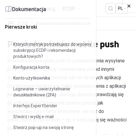
Przejdź do treści
Centrum pomocy
ECDP
Dokumentacja
PL
ECDP
Powiadomienia mobile push
Pierwsze kroki
Powiadomienia mobile push
Których metryk potrzebujesz do wyceny
subskrypcji ECDP i rekomendacji
produktowych?
Powiadomienia mobile push to powiadomienia wysyłane
Konfiguracja konta
przez aplikację mobilną i wyświetlane ponad innymi
treściami, na ekranie blokady lub na tle innych aplikacji.
Konto użytkownika
Użytkownicy postrzegają takie powiadomienia z aplikacji
Logowanie – uwierzytelnianie
jako mniej sprzedażowe, dlatego dobrze sprawdzają się
dwuskładnikowe (2FA)
do jednorazowych kampanii promocyjnych, jak
Interfejs ExpertSender
wyprzedaże czy oferty limitowane, ale też do
Stwórz i wyślij e-mail
cyklicznych przypomnień — np. o kończącej się ważności
Stwórz pop-up na swoją stronę
kodu rabatowego.