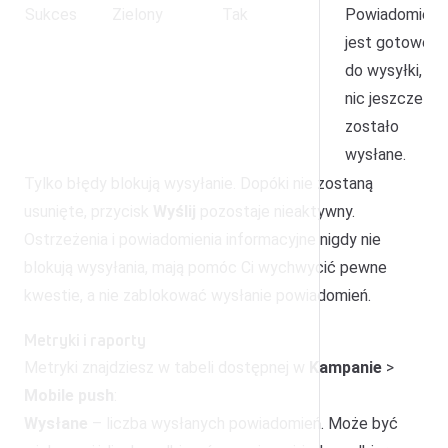
Sukces
Zielony
Tak
Powiadomieni
jest gotowe
do wysyłki, ale
nic jeszcze nie
zostało
wysłane.
Tylko błędy blokują wysyłanie. Dopóki nie zostaną
usunięte, przycisk
Wyślij
pozostaje nieaktywny.
Ostrzeżenia i powiadomienia informacyjne nigdy nie
blokują wysyłania, mają pomóc Ci wychwycić pewne
kwestie, a nie zablokować wysłanie powiadomień.
Metryki i raporty
Metryki znajdziesz w tabeli dostępnej w
Kampanie
>
Mobile push
:
Wysłane
– liczba wysłanych powiadomień. Może być