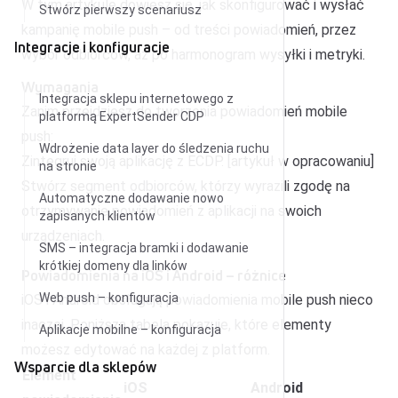
W tym artykule dowiesz się, jak skonfigurować i wysłać
Stwórz pierwszy scenariusz
kampanię mobile push – od treści powiadomień, przez
Integracje i konfiguracje
wybór odbiorców, aż po harmonogram wysyłki i metryki.
Wymagania
Integracja sklepu internetowego z
Zanim przejdziesz do tworzenia powiadomień mobile
platformą ExpertSender CDP
push:
Wdrożenie data layer do śledzenia ruchu
Zintegruj swoją aplikację z ECDP. [artykuł w opracowaniu]
na stronie
Stwórz segment odbiorców, którzy wyrazili zgodę na
Automatyczne dodawanie nowo
otrzymywanie powiadomień z aplikacji na swoich
zapisanych klientów
urządzeniach.
SMS – integracja bramki i dodawanie
krótkiej domeny dla linków
Powiadomienia na iOS i Android – różnice
Web push – konfiguracja
iOS i Android obsługują powiadomienia mobile push nieco
inaczej. Poniższa tabela pokazuje, które elementy
Aplikacje mobilne – konfiguracja
możesz edytować na każdej z platform.
Wsparcie dla sklepów
Element
iOS
Android