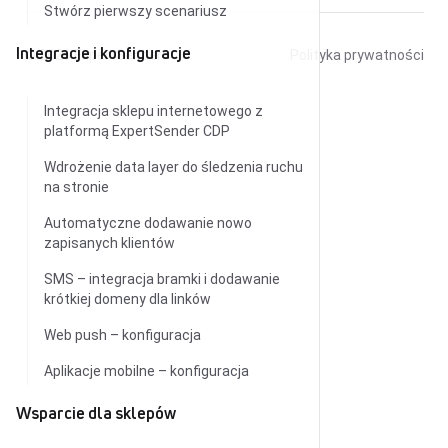
Stwórz pierwszy scenariusz
Integracje i konfiguracje
© 2026
ExpertSender
Polityka prywatności
Integracja sklepu internetowego z
platformą ExpertSender CDP
Wdrożenie data layer do śledzenia ruchu
na stronie
Automatyczne dodawanie nowo
zapisanych klientów
SMS – integracja bramki i dodawanie
krótkiej domeny dla linków
Web push – konfiguracja
Aplikacje mobilne – konfiguracja
Wsparcie dla sklepów