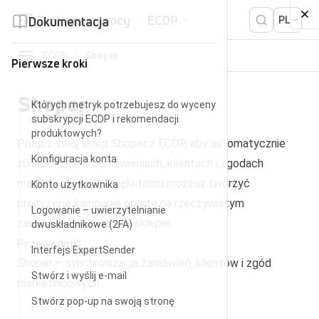
Przejdź do treści
Centrum pomocy
ECDP
Dokumentacja
PL
ECDP
Shoper
Pierwsze kroki
Shoper
Których metryk potrzebujesz do wyceny
subskrypcji ECDP i rekomendacji
produktowych?
Połącz swój sklep Shoper z ECDP, aby automatycznie
Konfiguracja konta
zbierać dane o zamówieniach, klientach i zgodach
marketingowych. Dzięki temu możesz tworzyć
Konto użytkownika
precyzyjne kampanie oparte na rzeczywistym
Logowanie – uwierzytelnianie
zachowaniu klientów w sklepie.
dwuskładnikowe (2FA)
Przewodniki
Interfejs ExpertSender
Shoper – synchronizacja zamówień, klientów i zgód
Stwórz i wyślij e-mail
marketingowych
Stwórz pop-up na swoją stronę